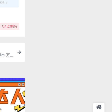
解决！
点赞(
0
)
本 万