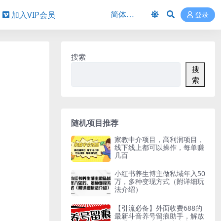
加入VIP会员
登录
搜索
搜
索
随机项目推荐
家教中介项目，高利润项目，
线下线上都可以操作，每单赚
几百
小红书养生博主做私域年入50
万，多种变现方式（附详细玩
法介绍）
【引流必备】外面收费688的
最新斗音养号留痕助手，解放