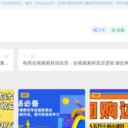
以联系站长，微信：dougege55，其他问题请多看几遍购买的资源教程，就可以
分享
收藏
上一篇
下一篇
巨量千
电商短视频素材训练营：短视频素材底层逻辑 爆款脚
投放
能公式 混剪素材等
VIP
VIP