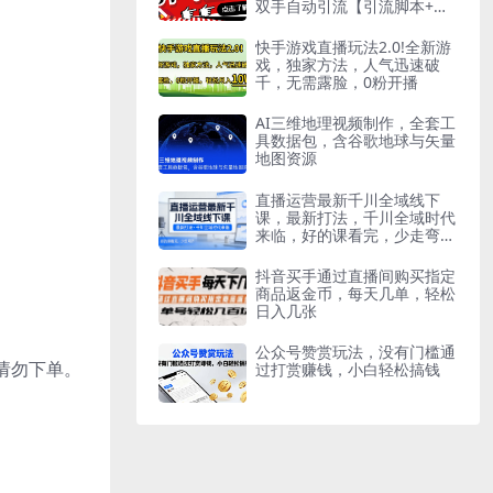
双手自动引流【引流脚本+使
用教程】
快手游戏直播玩法2.0!全新游
戏，独家方法，人气迅速破
千，无需露脸，0粉开播
AI三维地理视频制作，全套工
具数据包，含谷歌地球与矢量
地图资源
直播运营最新千川全域线下
课，最新打法，千川全域时代
来临，好的课看完，少走弯路
（26年2月）
抖音买手通过直播间购买指定
商品返金币，每天几单，轻松
日入几张
公众号赞赏玩法，没有门槛通
请勿下单。
过打赏赚钱，小白轻松搞钱