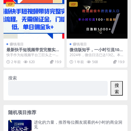
VIP
VIP
赚钱项目
赚钱项目
最新快手短视频带货完整实操
微信版知乎，一小时引流100
流程，无需保证金，门槛低，
+创业粉，日涨粉1000+
快手作为短视频平台三巨头之一，
2024年，微信日活已达13亿。本套
单日佣金1k+
流量红利一直巨大，反而一直被忽
课程，猫哥依然给大家拆解一个，
2 年前
620
19.9
1 年前
568
19.9
略。和抖音比起来，视...
依托于微信庞大...
搜索
搜
索
随机项目推荐
进化的力量，推荐每位圈友观看的4小时的商业洞
见