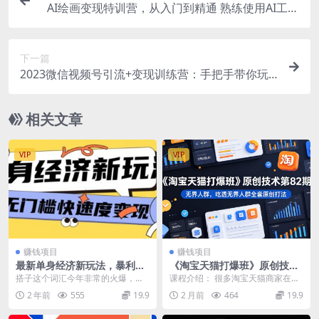
AI绘画变现特训营，从入门到精通 熟练使用AI工具
AI绘画技术应用到各类场景
下一篇
2023微信视频号引流+变现训练营：手把手带你玩
转视频号短视频和直播运营!
相关文章
VIP
VIP
赚钱项目
赚钱项目
最新单身经济新玩法，暴利起
《淘宝天猫打爆班》原创技术
号低客单价高转化率，长久稳
第82期，无界人群，吃透无界
搭子这个词汇今年非常的火爆，靠
课程介绍： 很多淘宝天猫商家在推
定小白轻松上手
人群全套原创打法
的就是搭子流量来变现线下搭子高
广投放时普遍陷入难题：人群选取
2 年前
555
19.9
2 月前
464
19.9
质量群.现在流行一句...
杂乱、付费花费高却...