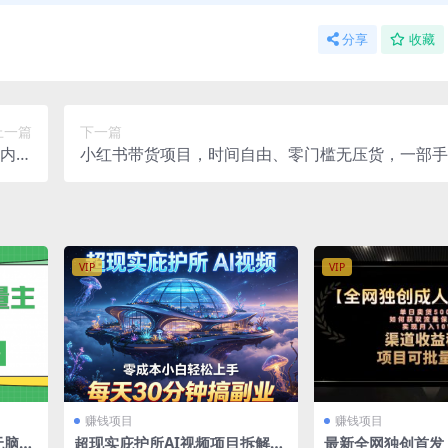
分享
收藏
上一篇
下一篇
p内核
小红书带货项目，时间自由、零门槛无压货，一部手
教程】
操作，普通人月收过万的带货课
VIP
VIP
赚钱项目
赚钱项目
无脑，
超现实庇护所AI视频项目拆解，
最新全网独创首发