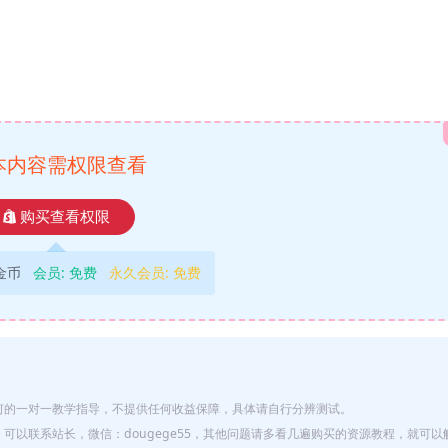
本内容需权限查看
购买查看权限
9金币
会员:
免费
永久会员:
免费
何的一对一教学指导，不提供任何收益保障，具体请自行分辨测试。
以联系站长，微信：dougege55，其他问题请多看几遍购买的资源教程，就可以