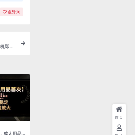
点赞(
0
)
机即可
首页
，成人用品赛