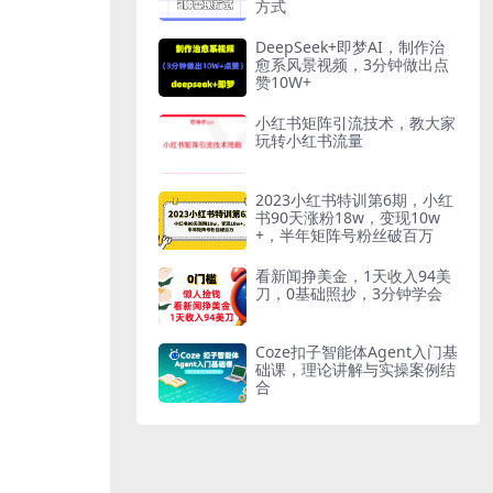
方式
DeepSeek+即梦AI，制作治
愈系风景视频，3分钟做出点
赞10W+
小红书矩阵引流技术，教大家
玩转小红书流量
2023小红书特训第6期，小红
书90天涨粉18w，变现10w
+，半年矩阵号粉丝破百万
看新闻挣美金，1天收入94美
刀，0基础照抄，3分钟学会
Coze扣子智能体Agent入门基
础课，理论讲解与实操案例结
合