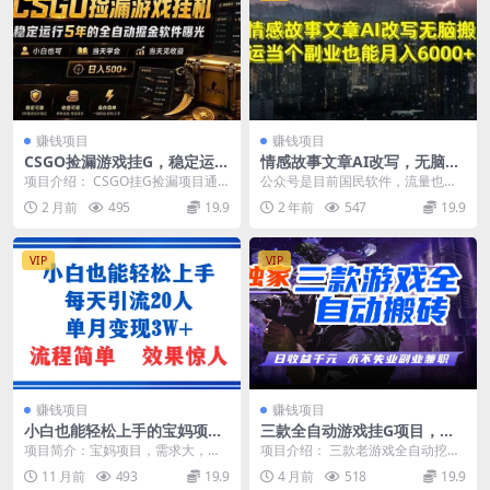
赚钱项目
赚钱项目
CSGO捡漏游戏挂G，稳定运行
情感故事文章AI改写，无脑搬
5年的全自动掘金软件曝光，
运，当个副业也能月入6000+
项目介绍： CSGO挂G捡漏项目通
公众号是目前国民软件，流量也是
小白也可当天学会，当天见收
过利用游戏饰品交易机制，结合薄
非常之大，并且目前的微信对公众
2 月前
495
19.9
2 年前
547
19.9
益，日入500+
凉软件辅助捡漏，...
号的扶持力度也是很大...
VIP
VIP
赚钱项目
赚钱项目
小白也能轻松上手的宝妈项
三款全自动游戏挂G项目，轻
目，每天引流20人，单月变现
松日入1K，纯无脑操作，长期
项目简介：宝妈项目，需求大，基
项目介绍： 三款老游戏全自动挖金
3W+，流程简单，效果惊人
稳定
本是宝妈的刚需产品，所以变现容
项目，每天轻松日入1K+ 项目长期
11 月前
493
19.9
4 月前
518
19.9
易，搭配最新的引流方...
稳定，全自动无...