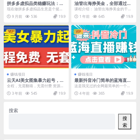
拼多多虚拟品类稳赚玩法：矩
油管出海挣美金，全部通过AI
阵化布局 + 长久运营，新手也
自动化实操，从0到1实现月入
现在做拼多多虚拟品生意是个挺靠
课程介绍： 油管出海挣美金的干货
能日入过千
过万
谱的方向，像各类教程、设计素
分享，内容非常硬核，详细讲解如
9 月前
536
19.9
1 年前
645
19.9
材、学习资料，还有卡密...
何用AI工具提效：...
VIP
VIP
赚钱项目
赚钱项目
云天AI美女图集暴力起号，简
最新抖音冷门简单的蓝海直播
单复制操作，7天快速涨粉，
赚钱玩法，流量大知道的人
全程，无需翻墙，无需付费 资源下
这是我见过的全网最简单的一个非
后期可以转带货
少，可做到全无人直播
载地址
常冷门的直播玩法了。 非常好上
3 年前
545
19.9
4 年前
365
19.9
手，可以做到全无人直...
搜索
搜
索