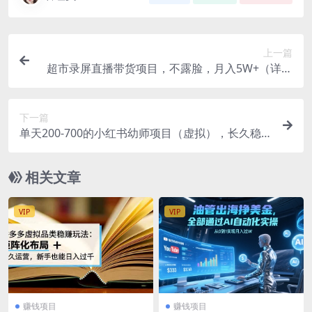
上一篇
超市录屏直播带货项目，不露脸，月入5W+（详细
拆解）
下一篇
单天200-700的小红书幼师项目（虚拟），长久稳
定正规好操作！
相关文章
VIP
VIP
赚钱项目
赚钱项目