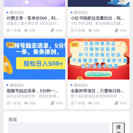
赚钱项目
赚钱项目
付费文章：客单价500，利润3
小红书独家拉流量玩法，纯自
00
然流量起号无货源卖货 三天起
这篇是上篇付费文章 300元设计出2
小红书开店铺，配合独家拉流量笔
号轻松一天上百单
0个新品！的续集， 记录做产品过
记方法， 通过笔记引导售卖商品，
1 年前
478
19.9
3 年前
509
19.9
程中的一些思...
商品来源其他电商...
VIP
VIP
赚钱项目
赚钱项目
视频号励志语录，5分钟一
全新种草项目，只需每日转发
条，条条原创，轻松日入500+
视频，即可收获稳定收益
操作起来也很简单，就是混剪视
整个项目的项目原理就和简单，“种
频，文案配音都可以用软件做，没
草视频代发”平台相当于一个撮合平
1 年前
564
19.9
1 年前
518
19.9
有门槛，新人小白都能操...
台，你可以领取商...
搜索
搜