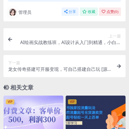
管理员
分享
收藏
点赞(
0
)
上一篇
AI绘画实战教练班，AI设计从入门到精通，小白也
可轻松上手
下一篇
龙女传奇搭建可开服变现，可自己搭建自己玩 [源码
一键端+GM+教程]
相关文章
VIP
VIP