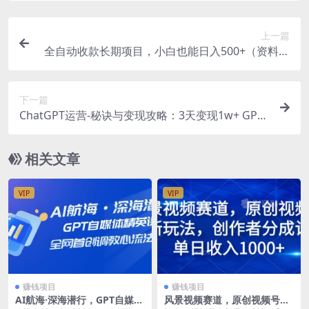
上一篇
全自动收款长期项目，小白也能日入500+（资料教
程+素材）
下一篇
ChatGPT运营-秘诀与变现攻略：3天变现1w+ GPT
最全面的实用教程（100节课）
相关文章
VIP
VIP
赚钱项目
赚钱项目
AI航海·深海潜行，GPT自媒体
风景视频赛道，原创视频号最