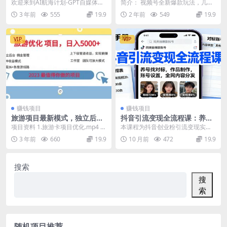
精英课，全网首创调教心流法
新玩法，创作者分成计划单日
欢迎来到AI航海计划-GPT自媒体精
简介： 视频号全新爆款玩法，几分
3.0（20节课）
收入1k
英课！这是一门不仅适合自媒体从
钟简单搬运，小白也能轻松上手，
3 年前
555
19.9
2 年前
549
19.9
业者，还包括营...
每天发几条视频，很...
VIP
VIP
赚钱项目
赚钱项目
旅游项目最新模式，独立后台
抖音引流变现全流程课：养号
+全国35+线路，日入5000+
找对标，作品制作，账号设
项目资料 1.旅游卡项目优化.mp4 2.
本课程为抖音创业粉引流变现实战
置，全网内容分发
后台介绍.mp4 3.收益模式.mp4...
训练营，系统讲解从账号养号、对
3 年前
660
19.9
10 月前
472
19.9
标分析到作品制作、发...
搜索
搜
索
随机项目推荐