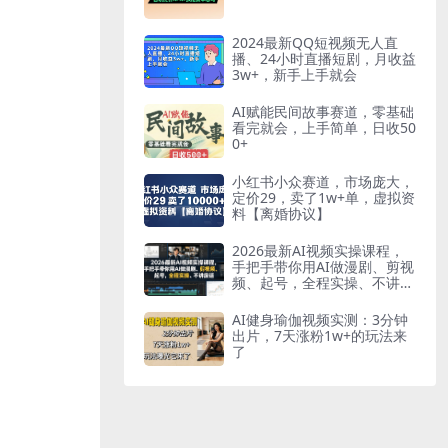
2024最新QQ短视频无人直
播、24小时直播短剧，月收益
3w+，新手上手就会
AI赋能民间故事赛道，零基础
看完就会，上手简单，日收50
0+
小红书小众赛道，市场庞大，
定价29，卖了1w+单，虚拟资
料【离婚协议】
2026最新AI视频实操课程，
手把手带你用AI做漫剧、剪视
频、起号，全程实操、不讲废
话
AI健身瑜伽视频实测：3分钟
出片，7天涨粉1w+的玩法来
了