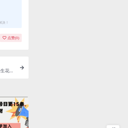
解决！
点赞(
0
)
养生花茶