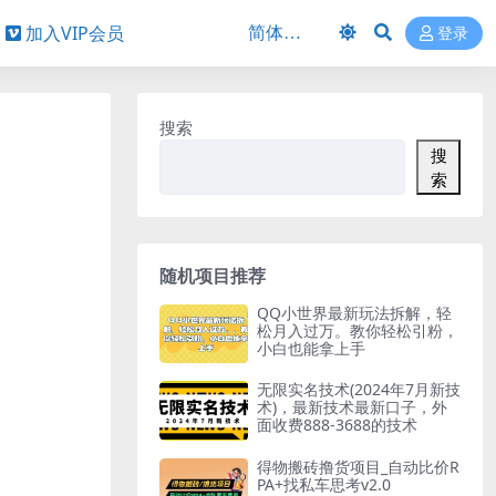
加入VIP会员
登录
搜索
搜
索
随机项目推荐
QQ小世界最新玩法拆解，轻
松月入过万。教你轻松引粉，
小白也能拿上手
无限实名技术(2024年7月新技
术)，最新技术最新口子，外
面收费888-3688的技术
得物搬砖撸货项目_自动比价R
PA+找私车思考v2.0