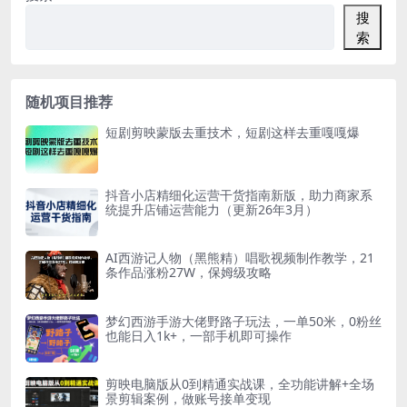
搜
索
随机项目推荐
短剧剪映蒙版去重技术，短剧这样去重嘎嘎爆
抖音小店精细化运营干货指南新版，助力商家系
统提升店铺运营能力（更新26年3月）
AI西游记人物（黑熊精）唱歌视频制作教学，21
条作品涨粉27W，保姆级攻略
梦幻西游手游大佬野路子玩法，一单50米，0粉丝
也能日入1k+，一部手机即可操作
剪映电脑版从0到精通实战课，全功能讲解+全场
景剪辑案例，做账号接单变现