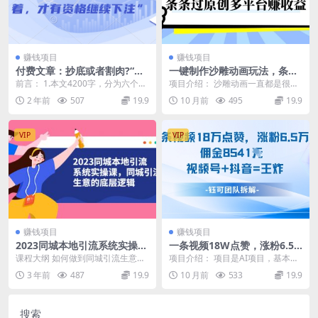
赚钱项目
赚钱项目
付费文章：抄底或者割肉?“雷
一键制作沙雕动画玩法，条条
劈下来的时候，你一定要在现
过原创，分分钟打造爆款，多
前言： 1.本文4200字，分为六个部
项目介绍： 沙雕动画一直都是很火
场”VS“活着，才有资格继续下
平台賺收益
分： 1)踩踏，就在一念之间。 2)25
的一个领域，而且现在它内容更新
2 年前
507
19.9
10 月前
495
19.9
注”
年...
奇，直接把短剧内容...
VIP
VIP
赚钱项目
赚钱项目
2023同城本地引流系统实操
一条视频18W点赞，涨粉6.5
课，同城引流生意的底层逻辑
W粉佣金8541米，视频号+抖
课程大纲 如何做到同城引流生意的
项目介绍： 项目是AI项目，基本都
（31节视频课）
音=王炸
底层逻辑 同城引流的4大盈利方式
是利用AI来制作，2分钟一条视频，
3 年前
487
19.9
10 月前
533
19.9
同城视频怎么做...
小白可以尝试...
搜索