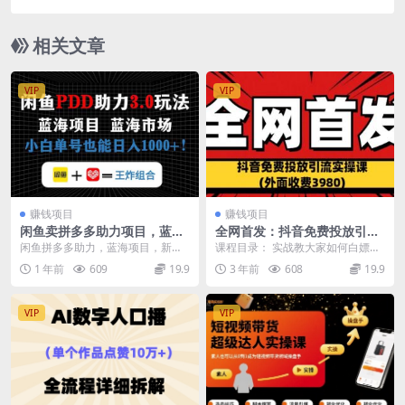
资料）
相关文章
VIP
VIP
赚钱项目
赚钱项目
闲鱼卖拼多多助力项目，蓝海
全网首发：抖音免费投放引流
市场新手也能单号日入1000+
实操课(外面收费3980)
闲鱼拼多多助力，蓝海项目，新手
课程目录： 实战教大家如何白嫖博
小白也能日入1000+。 拼多多的“砍
主免费流量，该方法可用在抖音，
1 年前
609
19.9
3 年前
608
19.9
一刀”大家肯...
快手，小红书，哔哩...
VIP
VIP