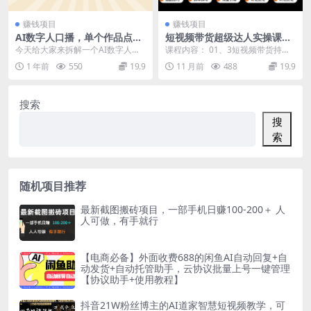
赚钱项目
赚钱项目
AI数字人口播，单个作品点赞
短视频带货超级达人实操课，
10万+，操作方法十分简单
素人也可以从0到1成为短视频
今天给大家来拆解一个AI数字人口
课程内容： 01、3短视频带货持续
带货领域操盘手
播，单个作品点赞10W+，操作方法
爆单必备心态(1).mp4 02、快速领
1 年前
550
19.9
11 月前
488
19.9
十分的简单这个...
悟短视...
搜索
搜
索
随机项目推荐
最新截图搬砖项目，一部手机日赚100-200＋ 人
人可做，有手就行
【电商必备】外面收费688的闲鱼AI自动回复+自
动发货+自动托管助手，云协议批量上号一键管理
【协议助手+使用教程】
抖音21W粉丝博主的AI道家智慧短视频教学，可