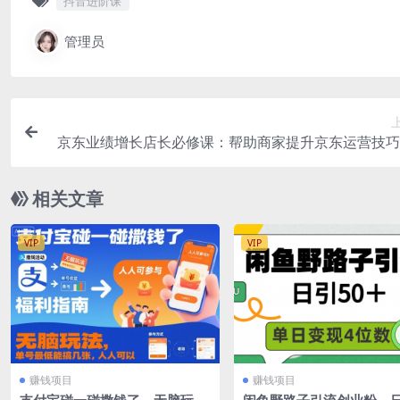
抖音进阶课
管理员
京东业绩增长店长必修课：帮助商家提升京东运营技巧
值198
相关文章
VIP
VIP
赚钱项目
赚钱项目
支付宝碰一碰撒钱了，无脑玩
闲鱼野路子引流创业粉，日