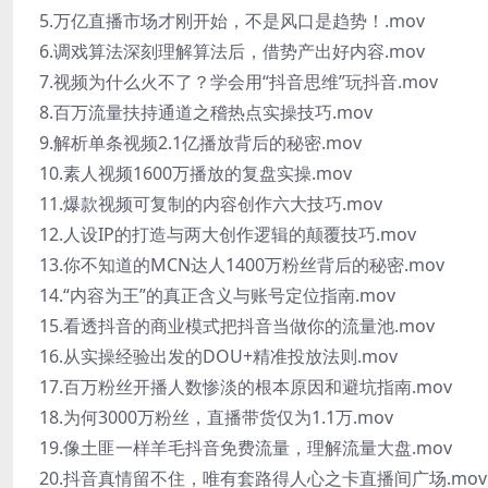
5.万亿直播市场才刚开始，不是风口是趋势！.mov
6.调戏算法深刻理解算法后，借势产出好内容.mov
7.视频为什么火不了？学会用“抖音思维”玩抖音.mov
8.百万流量扶持通道之稽热点实操技巧.mov
9.解析单条视频2.1亿播放背后的秘密.mov
10.素人视频1600万播放的复盘实操.mov
11.爆款视频可复制的内容创作六大技巧.mov
12.人设IP的打造与两大创作逻辑的颠覆技巧.mov
13.你不知道的MCN达人1400万粉丝背后的秘密.mov
14.“内容为王”的真正含义与账号定位指南.mov
15.看透抖音的商业模式把抖音当做你的流量池.mov
16.从实操经验出发的DOU+精准投放法则.mov
17.百万粉丝开播人数惨淡的根本原因和避坑指南.mov
18.为何3000万粉丝，直播带货仅为1.1万.mov
19.像土匪一样羊毛抖音免费流量，理解流量大盘.mov
20.抖音真情留不住，唯有套路得人心之卡直播间广场.mov