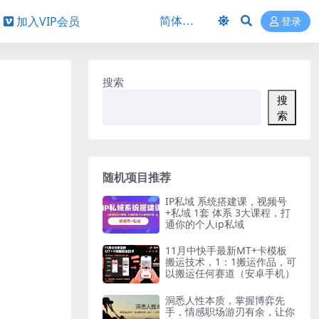
加入VIP会员
登录
搜索
搜
索
随机项目推荐
IP私域 系统搭建课，视频号
+私域 1套 体系 3大课程，打
通你的个人ip私域
11月中快手最新MT+卡模板
搬运技术，1：1搬运作品，可
以搬运任何赛道（安卓手机）
洞悉人性本质，掌握博弈先
手，情感职场游刃有余，让你