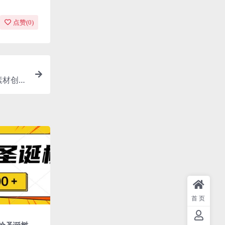
点赞(
0
)
素材创作
首页
绘圣诞树，AI