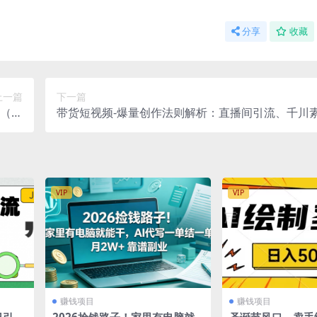
分享
收藏
上一篇
下一篇
（价
带货短视频-爆量创作法则解析：直播间引流、千川
0元）
等
VIP
VIP
赚钱项目
赚钱项目
引50
2026捡钱路子！家里有电脑就
圣诞节风口，卖手