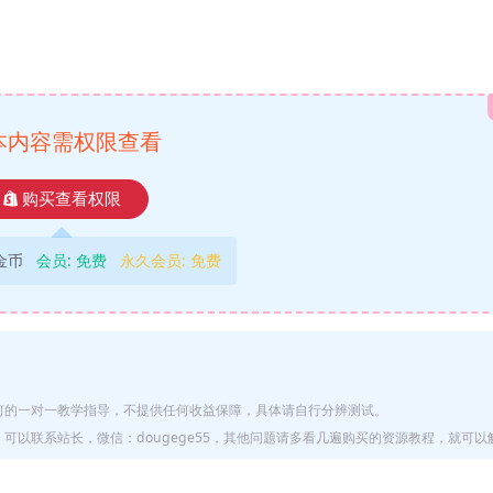
本内容需权限查看
购买查看权限
9金币
会员:
免费
永久会员:
免费
何的一对一教学指导，不提供任何收益保障，具体请自行分辨测试。
以联系站长，微信：dougege55，其他问题请多看几遍购买的资源教程，就可以