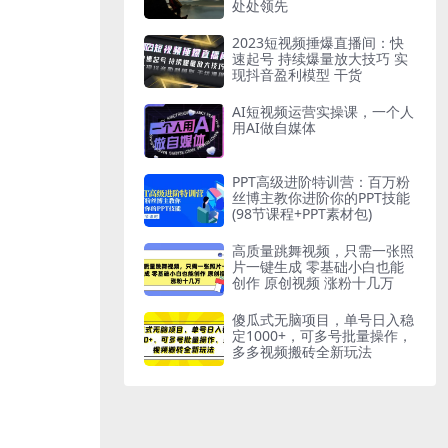
处处领先
2023短视频捶爆直播间：快
速起号 持续爆量放大技巧 实
现抖音盈利模型 干货
AI短视频运营实操课，一个人
用AI做自媒体
PPT高级进阶特训营：百万粉
丝博主教你进阶你的PPT技能
(98节课程+PPT素材包)
高质量跳舞视频，只需一张照
片一键生成 零基础小白也能
创作 原创视频 涨粉十几万
傻瓜式无脑项目，单号日入稳
定1000+，可多号批量操作，
多多视频搬砖全新玩法