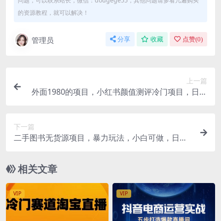
问题，可以联系站长，微信：dougege55，其他问题请多看几遍购买
的资源教程，就可以解决！
管理员
分享
收藏
点赞(
0
)
上一篇
外面1980的项目，小红书颜值测评冷门项目，日赚
300+【揭秘】
下一篇
二手图书无货源项目，暴力玩法，小白可做，日入3
00＋【揭秘】
相关文章
VIP
VIP