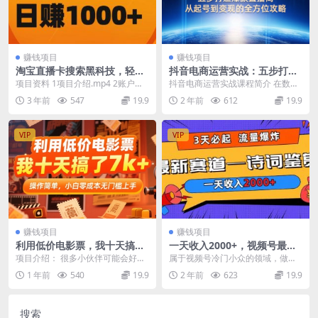
赚钱项目
赚钱项目
淘宝直播卡搜索黑科技，轻松
抖音电商运营实战：五步打造
实现日佣金1000+
爆款直播间，从起号到变现的
项目资料 1项目介绍.mp4 2账户注
抖音电商运营实战课程简介 在数字
全方位攻略
册.mp4 3如何起号以及卡搜索黑科
营销日新月异的今天，抖音已成为
3 年前
547
19.9
2 年前
612
19.9
技.m...
电商创业者不可忽视...
VIP
VIP
赚钱项目
赚钱项目
利用低价电影票，我十天搞了
一天收入2000+，视频号最新
7k+，操作简单，小白零成本
赛道—诗词鉴赏，3天必起，
项目介绍： 很多小伙伴可能会好
属于视频号冷门小众的领域，做的
无门槛上手
流量爆炸，新人也能轻松上手
奇，电影票这个项目能有多挣钱呢?
人很少，最近刚测试3天必起号，流
1 年前
540
19.9
2 年前
623
19.9
如果有热门电影上映...
量爆炸，并且100...
搜索