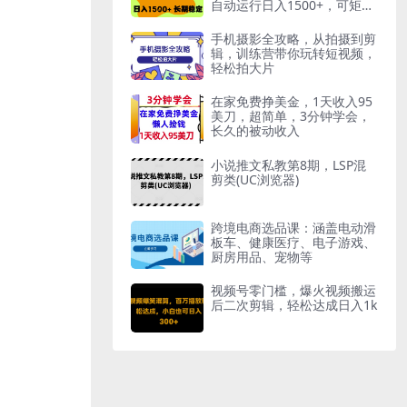
自动运行日入1500+，可矩阵
放大
手机摄影全攻略，从拍摄到剪
辑，训练营带你玩转短视频，
轻松拍大片
在家免费挣美金，1天收入95
美刀，超简单，3分钟学会，
长久的被动收入
小说推文私教第8期，LSP混
剪类(UC浏览器)
跨境电商选品课：涵盖电动滑
板车、健康医疗、电子游戏、
厨房用品、宠物等
视频号零门槛，爆火视频搬运
后二次剪辑，轻松达成日入1k