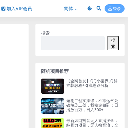
加入VIP会员
登录
搜索
搜
索
随机项目推荐
【全网首发】QQ小世界_Q群
挂载教程+引流思路分析
短剧二创实操课，不靠运气死
磕短剧二创，我稳定做到：日
播放百万，日入300+
最新风口抖音无人直播掘金，
纯暴力项目，无人撸音浪，全