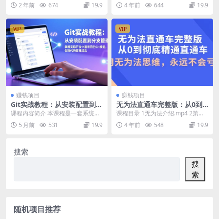
不封号， 轻松日入1000+
网站Neevo赚钱
角，通过电脑无人直播带货成为新
钱，Neevo的注册方法，任务类型
2 年前
674
19.9
4 年前
644
19.9
宠。新人获得流量扶持，...
简介｜正规兼职...
VIP
VIP
赚钱项目
赚钱项目
Git实战教程：从安装配置到分
无为法直通车完整版：从0到
支管理，掌握实际开发中最常
彻底精通直通车，用无为法思
课程内容简介 本课程是一套系统、
课程目录 1无为法介绍.mp4 2第一
用的Git技能，告别代码管理混
维，永远不会亏损
高效的Git版本控制实战教程，涵盖
节（理论）：如何用PS自己做出高
5 月前
531
19.9
4 年前
548
19.9
乱
从零基础入门到...
点击率图....
搜索
搜
索
随机项目推荐