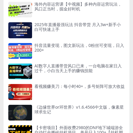
海外内容运营课【中视频】多种内容运营玩法，
风口正当时，掘金好时机
2025年直播最强玩法 抖音带货 月入3w+新手小
白可快速上手
抖音流量变现，图文新玩法，0粉丝可变现，日入
200+
AI数字人直播带货风口已来，一台电脑在家日入
过千，小白当天上手的赚钱技能
看视频赚美刀：每小时40+，多号矩阵可放大收益
《边缘世界or环世界》v1.6.4566中文版，像素星
球求生记
【卡密项目】外面收费2980的DNF地下城端游全
自动打金搬砖挂机项目，单号日入100+【挂机脚