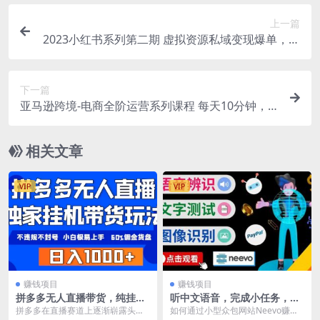
上一篇
2023小红书系列第二期 虚拟资源私域变现爆单，不
用开店简单暴利0门槛发笔记
下一篇
亚马逊跨境-电商全阶运营系列课程 每天10分钟，
让你快速成为亚马逊运营高手
相关文章
VIP
VIP
赚钱项目
赚钱项目
拼多多无人直播带货，纯挂机
听中文语音，完成小任务，时
模式，小白极易上手，不违规
薪20美元：如何通过小型众包
拼多多在直播赛道上逐渐崭露头
如何通过小型众包网站Neevo赚