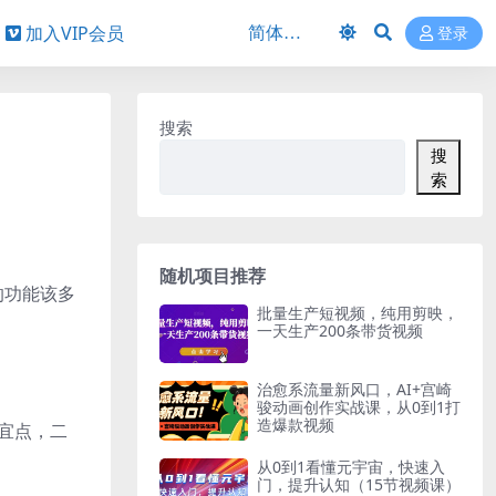
加入VIP会员
登录
搜索
搜
索
随机项目推荐
的功能该多
批量生产短视频，纯用剪映，
一天生产200条带货视频
治愈系流量新风口，AI+宫崎
骏动画创作实战课，从0到1打
造爆款视频
宜点，二
从0到1看懂元宇宙，快速入
门，提升认知（15节视频课）