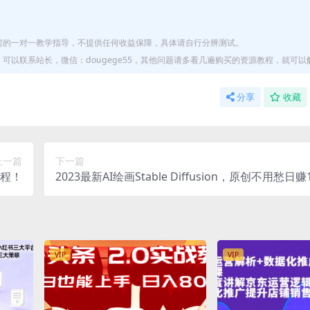
何的一对一教学指导，不提供任何收益保障，具体请自行分辨测试。
以联系站长，微信：dougege55，其他问题请多看几遍购买的资源教程，就可以
分享
收藏
上一篇
下一篇
教程！
2023最新AI绘画Stable Diffusion，原创不用愁日赚1
【软件+教程】
VIP
VIP