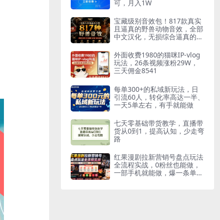
可，月入1W
宝藏级别音效包！817款真实
且逼真的野兽动物音效，全部
中文汉化，无损综合逼真的动
物音效库
外面收费1980的猫咪IP-vlog
玩法，26条视频涨粉29W，
三天佣金8541
每单300+的私域新玩法，日
引流60人，转化率高达一半、
一天5单左右，有手就能做
七天零基础带货教学，直播带
货从0到1，提高认知，少走弯
路
红果漫剧拉新营销号盘点玩法
全流程实战，0粉丝也能做，
一部手机就能做，爆一条单日
收益2k+