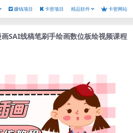
赚钱项目
卡密项目
精品软件
卡密网站
G漫画SAI线稿笔刷手绘画数位板绘视频课程