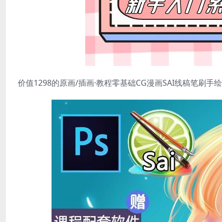
价值1298的原画/插画·教程零基础CG漫画SAI线稿笔刷