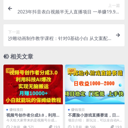
上一篇
2023年抖音表白视频半无人直播项目 一单赚19.9到
39.9元（教程+资源+话术）
下一篇
沙雕动画制作教学课程：针对0基础小白 从文案配
音到素材到制作详细实战演示
相关文章
VIP
VIP
赚钱项目
赚钱项目
视频号创作者分成3.0，利用科
不露脸小游戏直播赛道，日收
技AI爆改，实现无脑搬运，月
益500-1k+，可全自动AI玩，
今天给大家带来的是视频号分成计
项目介绍： 新玩法，可以全自动AI
赚10000+，小白就能玩的保姆
可脚本玩，可真人玩，项目稳
划3.0，2024年最新的高收益玩
玩，可以脚本玩，也可以真人玩，
2 年前
521
19.9
3 月前
566
19.9