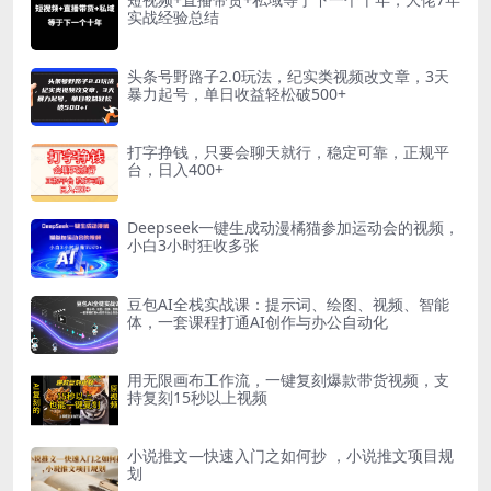
实战经验总结
头条号野路子2.0玩法，纪实类视频改文章，3天
暴力起号，单日收益轻松破500+
打字挣钱，只要会聊天就行，稳定可靠，正规平
台，日入400+
Deepseek一键生成动漫橘猫参加运动会的视频，
小白3小时狂收多张
豆包AI全栈实战课：提示词、绘图、视频、智能
体，一套课程打通AI创作与办公自动化
用无限画布工作流，一键复刻爆款带货视频，支
持复刻15秒以上视频
小说推文—快速入门之如何抄 ，小说推文项目规
划