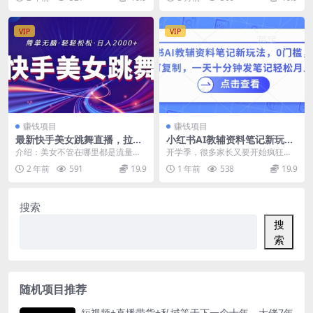
级教程
定，上手快
法，这个赛道目前...
日收益500-1...
VIP
VIP
赚钱项目
赚钱项目
最新快手美女跳舞直播，拉爆
小红书AI教辅资料笔记新玩
流量不违规，轻轻松松日入20
法，0门槛，可批量可复制，
介绍：美女不管在哪里都是流量密
开学季，很多家长又要开始疯狂内
00+
一天十分钟发笔记轻松月入2k
码！目前快手平台的无人美女跳舞
卷了，给孩子报辅导班，买各种复
2 年前
591
19.9
1 年前
538
19.9
直播，收入相当的可观...
习资料，在双肩的政策...
搜索
搜
索
随机项目推荐
短视频+直播带货+私域等于下一个十年，大佬7年