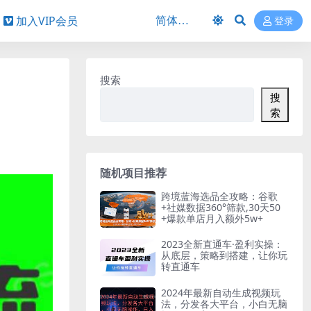
加入VIP会员
登录
搜索
搜
索
随机项目推荐
跨境蓝海选品全攻略：谷歌
+社媒数据360°筛款,30天50
+爆款单店月入额外5w+
2023全新直通车·盈利实操：
从底层，策略到搭建，让你玩
转直通车
2024年最新自动生成视频玩
法，分发各大平台，小白无脑