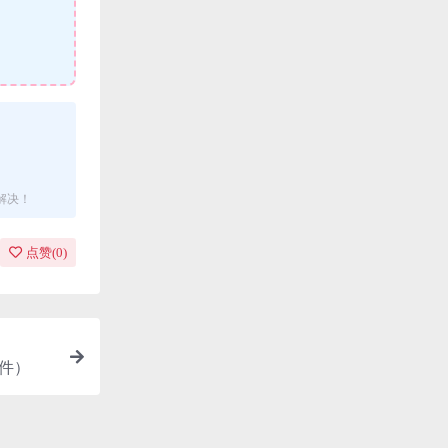
解决！
点赞(
0
)
件）