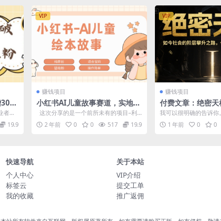
VIP
VIP
赚钱项目
赚钱项目
300
小红书AI儿童故事赛道，实地考
付费文章：绝密天
察项目拆解，日入1k
的阶层攀升之路，
业者获
这次分享的是一个前所未有的项目–利
我可以很明确的告诉你
一条了
将为您
用A技术，轻松制作既...
章，会非常直接的改变
19.9
2 年前
0
0
517
19.9
1 年前
0
0
代的命运。 ...
快速导航
关于本站
个人中心
VIP介绍
标签云
提交工单
我的收藏
推广返佣