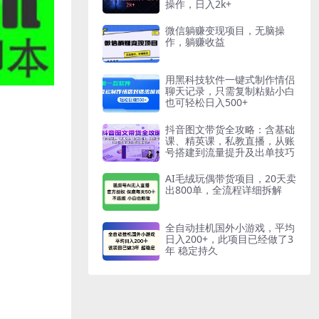
操作，日入2k+
微信躺赚变现项目，无脑操
作，躺赚收益
用黑科技软件一键式制作情侣
聊天记录，只需复制粘贴小白
也可轻松日入500+
抖音图文带货全攻略：含基础
课、精英课，私教直播，从账
号搭建到流量提升及出单技巧
AI毛绒玩偶带货项目，20天卖
出800单，全流程详细拆解
全自动挂机国外小游戏，平均
日入200+，此项目已经做了3
年 稳定持久