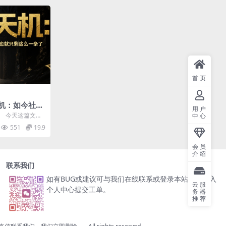
首页
机：如今社会
用户
也就只剩这么
。 今天这篇文
中心
你，以及你下一
551
19.9
会员
介绍
联系我们
如有BUG或建议可与我们在线联系或登录本站账号进入
云服
个人中心提交工单。
务器
推荐