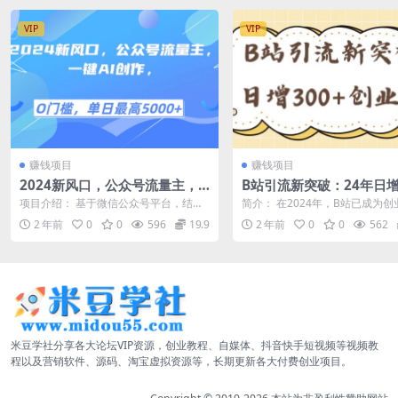
VIP
VIP
赚钱项目
赚钱项目
2024新风口，公众号流量主，
B站引流新突破：24年日增
一键AI创作，单日最高5张+，小
+创业粉的高效攻略
项目介绍： 基于微信公众号平台，结合
简介： 在2024年，B站已成为创
白一学就会
AI工具一键生成，选择爆款小众赛道：
取精准粉丝的重要平台。本课程
2 年前
0
0
596
19.9
2 年前
0
0
562
养生领域...
揭秘如...
米豆学社分享各大论坛VIP资源，创业教程、自媒体、抖音快手短视频等视频教
程以及营销软件、源码、淘宝虚拟资源等，长期更新各大付费创业项目。