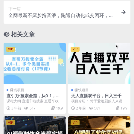
下一篇
全网最新不露脸撸音浪，跑通自动化成交闭环，实
现出单+收徒收益最大化
相关文章
VIP
VIP
赚钱项目
赚钱项目
直引万·搜索全篇，从0-1，多
无人直播双平台，日入三千
个类目实操经验总结付费（12
课程大纲 直通车啦搜索 直通车收割
项目介绍： 对于爱追剧的人来说，
节课）
直通车低价引流 引力魔方拉新 引力
是个很不错的副业， 追剧的同时又
3 年前
517
19.9
2 年前
581
19.9
魔方收割 ...
能赚钱。通过快...
VIP
VIP