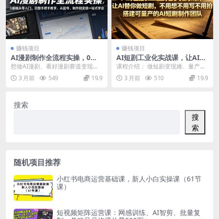
赚钱项目
赚钱项目
AI漫剧制作全流程实操，0基
AI短剧工业化实战课，让AI替
础从零入门，完整手把手教
你做短剧，不用想不用写不用
想做AI漫剧、看好漫剧赛道变现红
课程介绍： 做短剧变现难、量产
学，从起号、制作到变现一站
拍，搭建可量产的AI短剧制作
利，却完全零基础不知道从哪下
难？单打独斗效率低下，脚本创
3 月前
549
19.9
3 月前
510
19.9
式学会
团队
手？ 不会找小说、不...
作、角色设计、拍摄剪辑...
搜索
搜
索
随机项目推荐
小红书电商运营基础课，新人小白实操课（61节
课）
短视频矩阵运营课：网感训练、AI智剪、批量复