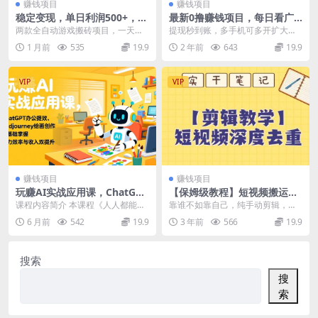
赚钱项目
赚钱项目
稳定变现，单日利润500+，游
最新0撸赚钱项目，每日看广
戏软件全自动搬砖，无需人
告得收益，一个广告三十秒五
两款全自动游戏搬砖项目，一天收
提现秒到账，多手机可多开扩大收
工，解放双手
毛钱，轻松单日100+
益在500左右。 项目长期稳定，而
益 这个项目非常简单，也是最近才
1 月前
535
19.9
2 年前
643
19.9
且操作简单，小白...
出的软件项目， 只...
VIP
VIP
赚钱项目
赚钱项目
玩赚AI实战应用课，ChatGPT
【保姆级教程】短视频搬运深
办公提效、Midjourney绘画
度去重教程
课程内容简介 本课程《人人都能玩
靠谁不如靠自己，纯手动剪辑，掌
创作，零基础掌握，助力效率
赚AI课程》是为零基础学员设计的A
握方法，轻松过原创。 资源下载地
6 月前
542
19.9
3 年前
566
19.9
与收入双提升
I应用实战入门...
址
搜索
搜
索