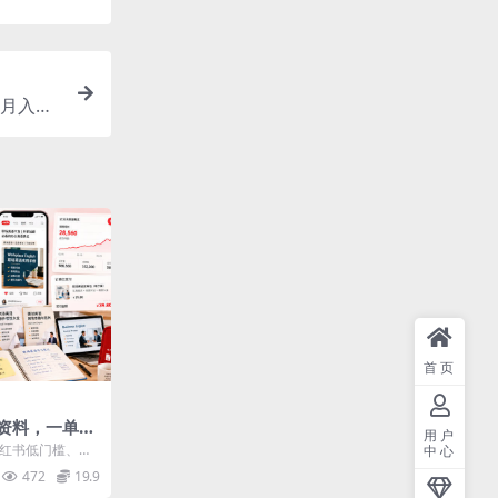
月入过
首页
资料，一单3
用户
份，新手可快速
小红书低门槛、零
中心
料轻创业项目，
472
19.9