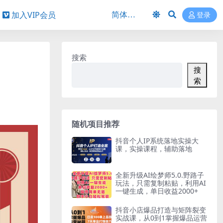
加入VIP会员
登录
搜索
搜
索
随机项目推荐
抖音个人IP系统落地实操大
课，实操课程，辅助落地
全新升级AI绘梦师5.0.野路子
玩法，只需复制粘贴，利用AI
一键生成，单日收益2000+
抖音小店爆品打造与矩阵裂变
实战课，从0到1掌握爆品运营