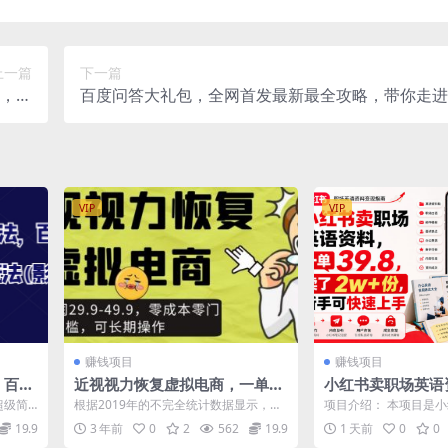
上一篇
下一篇
行，单
百度问答大礼包，全网首发最新最全攻略，带你走进
00+
万快车道！
VIP
VIP
赚钱项目
赚钱项目
，百家
近视视力恢复虚拟电商，一单利
小红书卖职场英语
视，
润29.9-49.9，零成本零门槛，
9.8，卖了2w+
超级简
根据2019年的不完全统计数据显示，我
项目介绍： 本项目是
可长期操作
上手
源下载
国小学生的近视发病率约为30%，初中
成本、高复购的虚拟资
19.9
3 年前
0
2
562
19.9
1 天前
0
0
生约为...
主打刚需职...