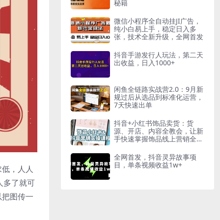
秘籍
微信小程序全自动挂JI广告，
纯小白易上手，稳定日入多
张，技术全新升级，全网首发
抖音手游发行人玩法，第二天
出收益，日入1000+
闲鱼全链路实战营2.0：9月新
规过后从选品到标准化运营，
7天快速出单
抖音+小红书饰品卖货：货
源、开店、内容全教会，让新
手快速掌握饰品线上营销全流
程，轻松开启变现路
全网首发，抖音灵异故事项
目，单条视频收益1w+
求低，人人
人多了就可
以把图传一