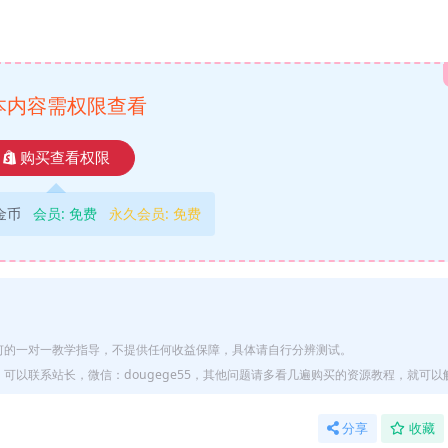
本内容需权限查看
购买查看权限
9金币
会员:
免费
永久会员:
免费
何的一对一教学指导，不提供任何收益保障，具体请自行分辨测试。
以联系站长，微信：dougege55，其他问题请多看几遍购买的资源教程，就可以
分享
收藏