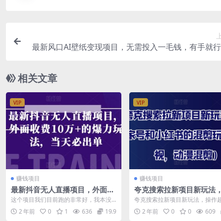
最新风口AI壁纸变现项目，无需投入一毛钱，有手就
个作品变现5
相关文章
VIP
VIP
赚钱项目
赚钱项目
最新抖音无人直播项目，外面收
夸克搜索拉新项目新玩法
费10w+的爆力玩法，当天必出
号和小红书的混剪玩法(影
这个项目我们目前跑的非常好，我本没
夸克搜索拉新项目新玩法，操作
单
动漫混剪)
打算这么早分享出来，因为群里的小伙
单，高回报，新项目，冲量期 资
2 年前
0
1
636
19.9
2 年前
0
0
609
伴知道我已经...
地址