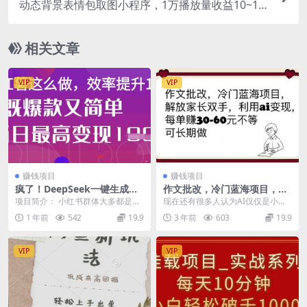
动态背景表情包取图小程序，1万播放量收益10~15
元，一条大热门赚几千上万
相关文章
VIP
VIP
赚钱项目
赚钱项目
疯了！DeepSeek一键生成动
作文批改，冷门蓝海项目，解
小红书图文，小白轻松制作，
放家长双手，利用ai变现，每
项目简介： 小红书群体大多都是女
现在还有很多人认为AI仅仅是小
快速拿到结果
单赚30-60元不等
性，我们可以发一些积极向上，拒
度、小T、小艺这些智能语音，然后
1 年前
542
19.9
3 年前
603
19.9
绝内耗的一些图文，...
利用他们来娱乐自己...
VIP
VIP