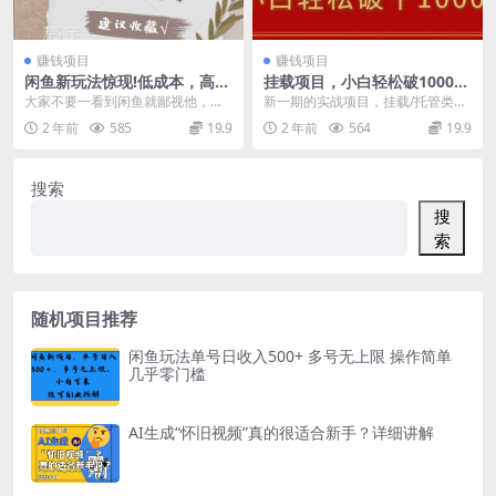
赚钱项目
赚钱项目
闲鱼新玩法惊现!低成本，高回
挂载项目，小白轻松破1000，
报，小白轻松上手当天出单，
每天10分钟，实战系列保姆级
大家不要一看到闲鱼就鄙视他，闲
新一期的实战项目，挂载/托管类项
且复购率超高
教程
鱼都不嫌你穷，你又何必嫌他low
目，目前实测一天大概需要花10分
2 年前
585
19.9
2 年前
564
19.9
呢?而且闲鱼不光是...
钟教程，针对的是...
搜索
搜
索
随机项目推荐
闲鱼玩法单号日收入500+ 多号无上限 操作简单
几乎零门槛
AI生成“怀旧视频”真的很适合新手？详细讲解