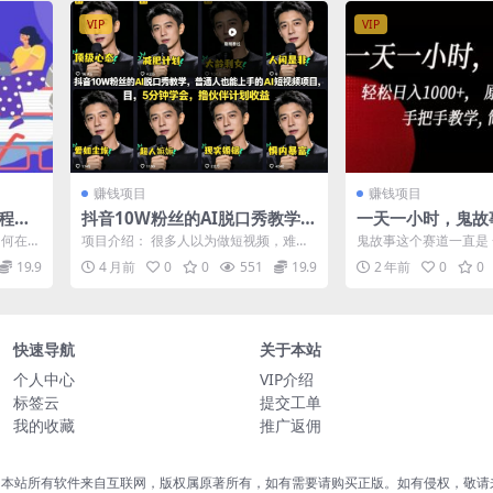
VIP
VIP
赚钱项目
赚钱项目
课程，
抖音10W粉丝的AI脱口秀教学，
一天一小时，鬼故
T，提
普通人也能上手的AI短视频项
日入1000+， 原
如何在工
项目介绍： 很多人以为做短视频，难在
鬼故事这个赛道一直是
目，5分钟学会，撸伙伴计划收
P，手把手教学, 
少改稿
不会拍、不会剪、不会出镜。 但这个项
的项目，大多数喜欢从
19.9
4 月前
0
0
551
19.9
2 年前
0
0
目，刚好...
一种刺激感...
益
快速导航
关于本站
个人中心
VIP介绍
标签云
提交工单
我的收藏
推广返佣
，本站所有软件来自互联网，版权属原著所有，如有需要请购买正版。如有侵权，敬请