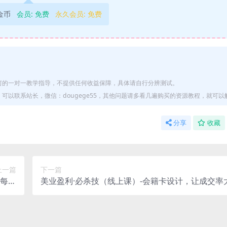
9金币
会员:
免费
永久会员:
免费
何的一对一教学指导，不提供任何收益保障，具体请自行分辨测试。
以联系站长，微信：dougege55，其他问题请多看几遍购买的资源教程，就可以
分享
收藏
上一篇
下一篇
，每天
美业盈利·必杀技（线上课）-会籍卡设计，让成交率
00+
升（9节）