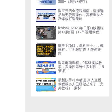
300+（教程+资料）
淘宝开店全流程指南，蓝海选
品与无货源操作，高权重发布
及爆款打造策略
ichisaku2023年日系Q版团练
第1期绘画（12节视频教程）
薅羊毛项目，单机三十元，做
就有，可无限矩阵 无任何难
度
淘系电商课程，0基础实战教
学，实操性系统性实时性（15
节课）
最新快手相声动漫-真人直播
教程很多人已经做起来了（完
美教程）+素材