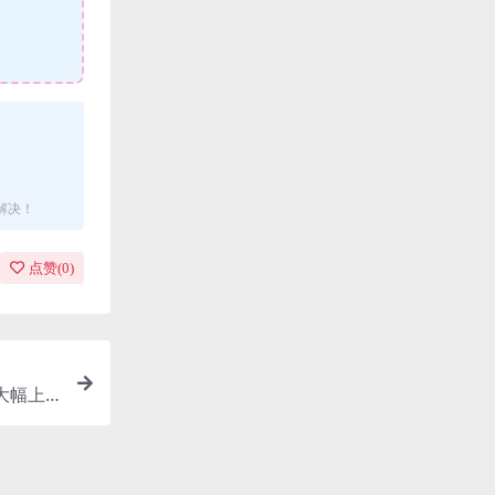
解决！
点赞(
0
)
大幅上