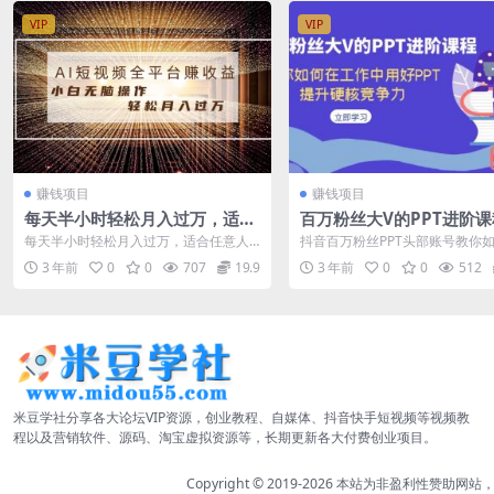
VIP
VIP
赚钱项目
赚钱项目
每天半小时轻松月入过万，适合
百万粉丝大V的PPT进阶
任意人群，小白无脑操作，AI条
教你如何在工作中用好PP
每天半小时轻松月入过万，适合任意人
抖音百万粉丝PPT头部账号教你
条原创视频
升硬核竞争力
群，小白无脑操作，AI条条原创视频 这
作中用好PPT,让你做得快看得快
3 年前
0
0
707
19.9
3 年前
0
0
512
个项目今...
高颜...
米豆学社分享各大论坛VIP资源，创业教程、自媒体、抖音快手短视频等视频教
程以及营销软件、源码、淘宝虚拟资源等，长期更新各大付费创业项目。
Copyright © 2019-2026
本站为非盈利性赞助网站