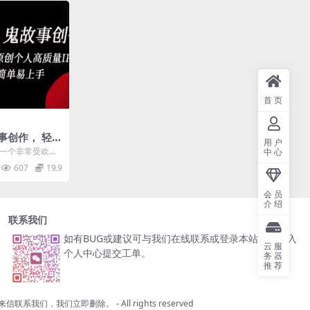
首页
事创作， 轻松
用户
创个人高质量I
 一个非常受欢迎
中心
简单易上手
这种故事中寻求
607
19.9
会员
介绍
联系我们
如有BUG或建议可与我们在线联系或登录本站账号进入
云服
个人中心提交工单。
务器
推荐
来信联系我们，我们立即删除。
- All rights reserved