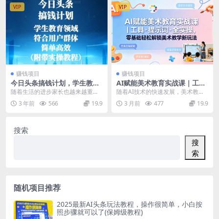
VIP
VIP
赚钱项目
赚钱项目
今日头条搞钱计划，学生教育
AI赋能美术教育实战课｜工具·
领域，符合用户群体，简单高
提示词·全实操，零基础轻松解
随着生活的进步家长也越来越重视
随着AI技术的快速发展，美术教育
效（附带实操教程）
锁美术教学新玩法
孩子的学习情况，以及在学校的生
也迎来新的升级机遇——用AI赋能
3 年前
566
19.9
3 月前
477
19.9
活情况，越来越的家长...
教学，既能降低教...
搜索
搜
索
随机项目推荐
2025最新AI头条玩法教程，操作很简单，小白按
照步骤就可以了(保姆级教程)