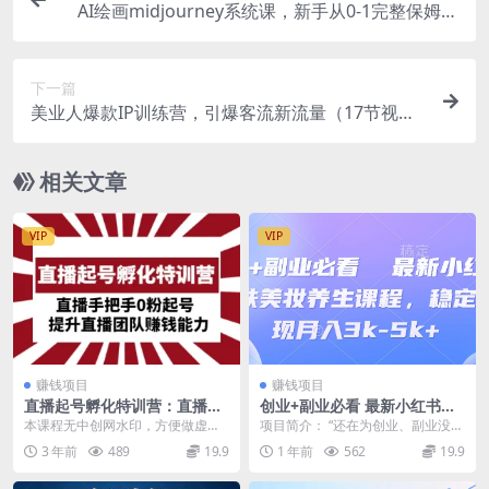
AI绘画midjourney系统课，新手从0-1完整保姆级
教程
下一篇
美业人爆款IP训练营，引爆客流新流量（17节视频
课）
相关文章
VIP
VIP
赚钱项目
赚钱项目
直播起号孵化特训营：直播手
创业+副业必看 最新小红书护
把手0粉起号 提升直播团队赚
肤美妆养生课程，稳定变现月
本课程无中创网水印，方便做虚拟
项目简介： “还在为创业、副业没方
钱能力
入3k-5k+
资源的赚友！ 1.流量：四大流量路
向发愁?这套最新小红书护肤美妆养
3 年前
489
19.9
1 年前
562
19.9
径，找到持续涨粉...
生...