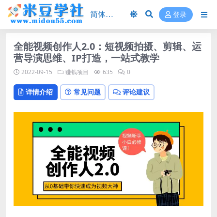
登录
全能视频创作人2.0：短视频拍摄、剪辑、运
营导演思维、IP打造，一站式教学
2022-09-15
赚钱项目
635
0
详情介绍
常见问题
评论建议