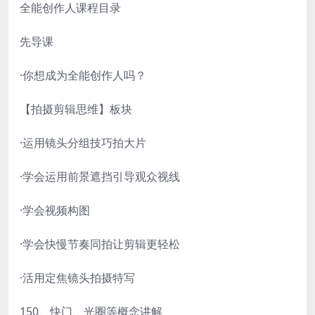
全能创作人课程目录
先导课
·你想成为全能创作人吗？
【拍摄剪辑思维】板块
·运用镜头分组技巧拍大片
·学会运用前景遮挡引导观众视线
·学会视频构图
·学会快慢节奏同拍让剪辑更轻松
·活用定焦镜头拍摄特写
150、快门、光圈等概念讲解