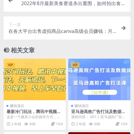
2022年8月最新美食赛道杀出重围，如何拍出食欲
满满的美食视频
下一篇
在各大平台出售虚拟商品canva高级会员赚钱：月
赚1500美元！
相关文章
VIP
VIP
赚钱项目
赚钱项目
最新冷门玩法，腾讯中视频核
亚马逊高效广告打法及数据优
心玩法，无脑搬运，下一个西
化，亚马逊高阶广告打法课
这是一个极其小众的操作方式，虽
课程内容： 001.1-亚马逊的广告漏
瓜中视频，早上车早吃肉
（36节）
说这个项目没有西瓜中视频那么广
斗和A9算法的升级变化.mp4 002.
2 年前
600
19.9
2 年前
600
19.9
为人知，可腾讯中视频...
2...