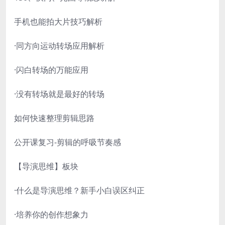
手机也能拍大片技巧解析
·同方向运动转场应用解析
·闪白转场的万能应用
·没有转场就是最好的转场
如何快速整理剪辑思路
公开课复习-剪辑的呼吸节奏感
【导演思维】板块
·什么是导演思维？新手小白误区纠正
·培养你的创作想象力