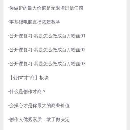
·你做IP的最大价值是无限增进信任感
·零基础电脑直播搭建教学
·公开课复习-我是怎么做成百万粉丝01
·公开课复习-我是怎么做成百万粉丝02
·公开课复习-我是怎么做成百万粉丝03
【创作“才”商】板块
·什么是创作才商？
·会操心才是你最大的商业价值
·创作人优秀素质：敢于做决定