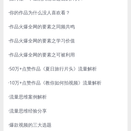
·你的作品为什么没人喜欢看？
·作品火爆全网的要素之同频共鸣
·作品火爆全网的要素之学习价值
·作品火爆全网的要素之可被利用
·50万+点赞作品《夏日旅行片头》流量解析
·10万+点赞作品《教你如何拍视频》流量解析
·流量思维案例解析
·流量思维经验分享
·爆款视频的三大选题