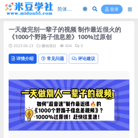
登录
一天做完别一辈子的视频 制作最近很火的
《1000个野路子信息差》100%过原创
2023-06-23
赚钱项目
604
0
详情介绍
常见问题
评论建议