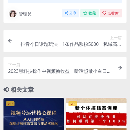
管理员
分享
收藏
点赞(
0
)
上一篇
抖音今日话题玩法，1条作品涨粉5000，私域高利
润单品转化 一部手机日入500
下一篇
2023黑科技操作中视频撸收益，听话照做小白日入
300+的项目
相关文章
VIP
VIP