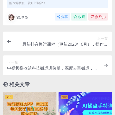
的资源教程，就可以解决！
管理员
分享
收藏
点赞(
0
)
上一篇
最新抖音搬运课程（更新2023年6月），操作简
单，一部手机就可以操作，不用露脸
下一篇
中视频撸收益科技搬运进阶版，深度去重搬运，找
对方法小白日入300+
相关文章
VIP
VIP