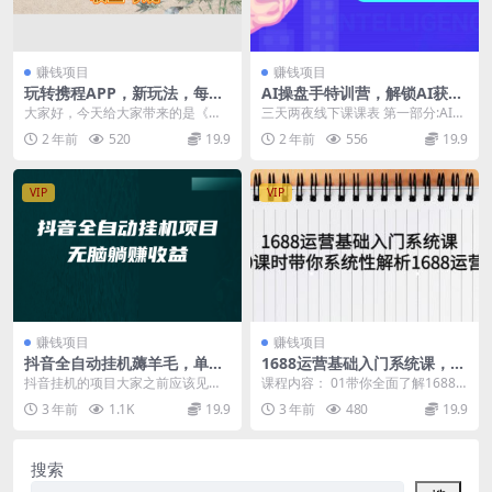
赚钱项目
赚钱项目
玩转携程APP，新玩法，每天
AI操盘手特训营，解锁AI获客
简单操作15分钟，收益可观
新模式，全面掌握AI商业应用
大家好，今天给大家带来的是《玩
三天两夜线下课课表 第一部分:AI操
与提示词技巧
转携程APP，每天简单操作十五分
盘手逻辑与商业应用 AI操盘手趋势
2 年前
520
19.9
2 年前
556
19.9
钟,单号月入150...
解析 深入...
VIP
VIP
赚钱项目
赚钱项目
抖音全自动挂机薅羊毛，单号
1688运营基础入门系统课，20
一天5-500＋，纯躺赚不用任
课时带你系统性解析1688运营
抖音挂机的项目大家之前应该见过
课程内容： 01带你全面了解1688 0
何操作
不少，但是像这个收益稳定的确实
2如何开店及享受本地小二权益 03
3 年前
1.1K
19.9
3 年前
480
19.9
不多 完全就是躺赚的...
带你了...
搜索