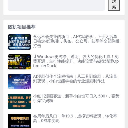
搜
索
随机项目推荐
永远不会失业的项目，AI代写教学，上手之后单
日稳定变现8张，头条、公众号、知乎等全部降维
打击
让Windows更纯净、透明、强大的优化工具！免
费开源，主打性能提升、功能设置与磁盘清理Op
timizerDuck
AI漫剧创作全流程指南｜从工具到编剧，从流量
到变现，小白也能学会的专业漫剧制作法
小红书漫画赛道，新手小白也可日入 500+，强势
引爆宝妈粉
布局年后风口一单19.9，虚拟资料变现，转化率
高，0成本变现