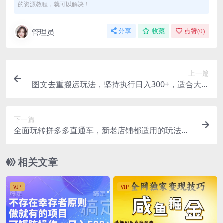
的资源教程，就可以解决！
管理员
分享
收藏
点赞(
0
)
上一篇
图文去重搬运玩法，坚持执行日入300+，适合大部
分项目（附带去重参数）
下一篇
全面玩转拼多多直通车，新老店铺都适用的玩法（1
2节精华课）
相关文章
VIP
VIP