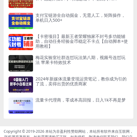
支付宝链游全自动掘金，无需人工，矩阵操作，
单机日入500+
【卡密项目】最新王者荣耀独家不封号多功能辅
助，自动任务经验金币稳定不卡点【自动脚本+使
用教程】
梅花实验室社群连怼玩法第八期，视频号连怼玩
法 苹果卡特效技术
2024年新媒体流量变现运营笔记，教你成为引的
了流，卖得出货的优质商家
流量卡代理商，零成本高回报，日入1k不再是梦
Copyright © 2019-2026
本站为非盈利性赞助网站，本站所有软件来自互联网，
版权属原著所有，如有需要请购买正版。如有侵权，敬请来信联系我们，我们立