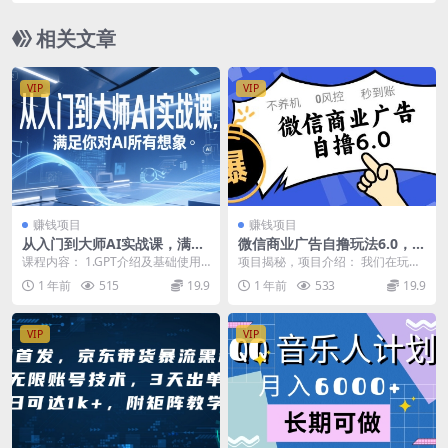
相关文章
VIP
VIP
赚钱项目
赚钱项目
从入门到大师AI实战课，满足
微信商业广告自撸玩法6.0，不
你对AI所有想象
养机，0封控，单号50+可矩阵
课程内容： 1.GPT介绍及基础使用
项目揭秘，项目介绍： 我们在玩微
操作
方法(1).mp4 2.GPT绘画dalle...
信小程序里的游戏的时候，很多游
1 年前
515
19.9
1 年前
533
19.9
戏他都会弹出广告，...
VIP
VIP