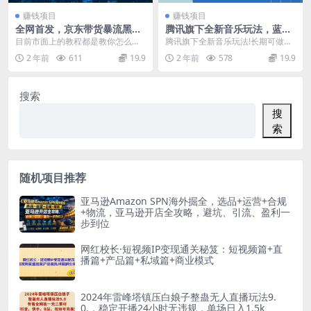
赚钱项目
赚钱项目
全网首发，京东带货暴流黑科
腾讯旗下全新音乐玩法，蓝海
技，无限账号技术，3天出
赛道，月入6000+
目前市面上的教程都是教你怎么手
腾讯旗下全新音乐玩法!长期可做，
单，单日可达1k+，附矩阵教
动剪辑，这样效率非常慢，很少有
暴利项目，蓝海赛道，入场即赚钱
2 年前
611
19.9
2 年前
578
19.9
学
人主业做这个事情，又...
1.项目介绍 2...
搜索
搜
索
随机项目推荐
亚马逊Amazon SPN海外掘全，选品+运营+合规
+物流，亚马逊开店全攻略，避坑、引流、盈利一
步到位
网红校长·短视频IP变现通关秘笈：短视频篇+直
播篇+产品篇+私域篇+商业模式
2024年雷峰塔镇压白娘子整蛊无人直播玩法9.
0.，稳定开播24小时无违规，单场日入1.5k