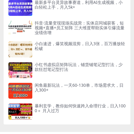
最新多平台灵异故事赛道，利用AI生成视频，小
白轻松上手，月入5k+
抖音·流量变现现场实战营：实体店同城获客，短
视频+直播+员工矩阵 三大维度帮助实体引爆流量
业绩倍增
小白速进，爆笑视频混剪，日入3张，百万播放轻
松破
小红书虚拟店矩阵玩法，铺货铺笔记型打法，少
款狂怼笔记型打法
闲鱼最新玩法，一天60-130单，市场需求大，日
入300+
暴利玄学，教你如何快速跨入命理行业，日入100
0＋ 月入过万