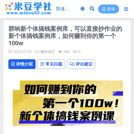
登录
群响新个体‮钱搞‬案例库，可‮直以‬接抄作业的
新‮体个‬搞钱案例库，如何赚到你的第一个
100w
2023-07-01
赚钱项目
586
0
详情介绍
常见问题
评论建议