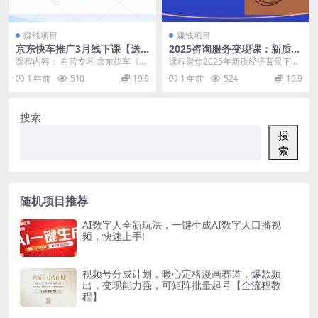
赚钱项目
赚钱项目
京东快车推广3月线下课【送
2025咨询服务变现课：新质经
全套线上视频】，带大家换个
济机遇，价值定位方法，商业
课程内容： 自营专区 京东快车《投
课程聚焦2025年新质经济背景下咨
角度认识京东投放
路径设计
放十八掌》 用户营销能力_ev.mp4
询师IP变现，通过生命星光轮定位
1 年前
510
19.9
1 年前
524
19.9
套完美...
价值、POA行...
搜索
搜
索
随机项目推荐
AI数字人全新玩法，一键生成AI数字人口播视
频，快速上手!
视频号分成计划，暖心定格漫画赛道，爆款频
出，变现能力强，可矩阵批量起号【全流程教
程】