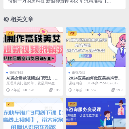
价值一万的黑科技 新浪秒热评协议 引流精准粉【揭
秘】
相关文章
VIP
VIP
赚钱项目
赚钱项目
AI美女爆款视频热门玩法，日
2024医美如何做医美类抖音
均变现5张，赶快跟上一起吃
号，本地团购、短视频直播双i
原理其实比较简单，就是用AI生成
课程内容： 01-0-序.mp4 02-01-账
肉
p爆品引流-30节
美女视频然后发布到快手上面涨粉
号定位.mp4 03-02-误区...
2 年前
528
19.9
2 年前
562
19.9
并变现。任何时候美...
VIP
VIP