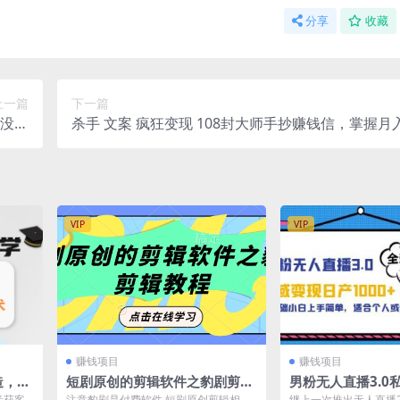
分享
收藏
上一篇
下一篇
没有
杀手 文案 疯狂变现 108封大师手抄赚钱信，掌握月
套路
的文案密码
VIP
VIP
赚钱项目
赚钱项目
造，精
短剧原创的剪辑软件之豹剧剪辑
男粉无人直播3.0
获客术
过原创教程
000+，零基础小
音获客
注意豹剧是付费软件 短剧原创剪辑相关
继上一次推出无人直播2