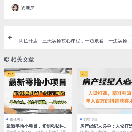
管理员
闲鱼开店，三天实操核心课程，一边观看，一边实操，
废话，没有
相关文章
VIP
VIP
赚钱项目
赚钱项目
最新零撸小项目，复制粘贴抖音
房产经纪人必学：人设打
广告即可赚钱，平台大水，任务
准引流，年入百万的抖音
最新零撸小项目，复制粘贴抖音广告即
该课程为房产经纪人量身打造抖