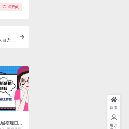
点赞(
0
)
入百万
首页
私域变现日产1
用户
白上手简单，
.0，两个月后我