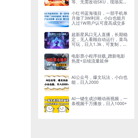
等、无需改动SKU，现场实操
演示（2026年6月）
小红书蓝海项目，一部手机单
月做了3W利润，小白也能月
入过1W用户认可度高成交多
超新星风口无人直播，长期稳
定，无人看顾自动运行，菜鸟
可玩，日入1.3k，可复制，批
量收益翻倍
电影票小程序挂载_蹭新电影
热度+后续流量延伸
AI公众号，爆文玩法，小白也
能，日入2000
AI一键生成沙雕动画视频，一
条视频千万播放，日入1000+