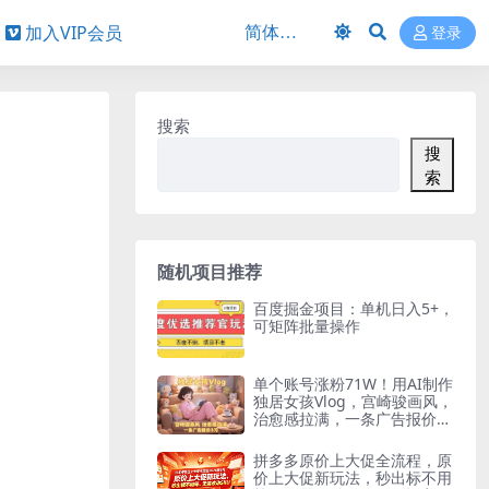
加入VIP会员
登录
搜索
搜
索
随机项目推荐
百度掘金项目：单机日入5+，
可矩阵批量操作
单个账号涨粉71W！用AI制作
独居女孩Vlog，宫崎骏画风，
治愈感拉满，一条广告报价3
W
拼多多原价上大促全流程，原
价上大促新玩法，秒出标不用