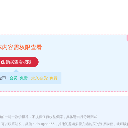
本内容需权限查看
购买查看权限
9金币
会员:
免费
永久会员:
免费
何的一对一教学指导，不提供任何收益保障，具体请自行分辨测试。
以联系站长，微信：dougege55，其他问题请多看几遍购买的资源教程，就可以