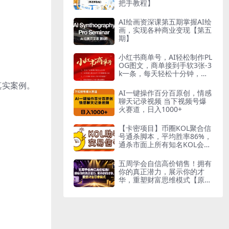
把手教程】
AI绘画资深课第五期掌握AI绘
画，实现各种商业变现【第五
期】
小红书商单号，AI轻松制作PL
OG图文，商单接到手软3张-3
k一条，每天轻松十分钟，矩
阵n个账号，月入几个W
真实案例。
AI一键操作百分百原创，情感
聊天记录视频 当下视频号爆
火赛道，日入1000+
【卡密项目】币圈KOL聚合信
号通杀脚本，平均胜率86%，
通杀市面上所有知名KOL会员
群【信号脚本+使用教程】
五周学会自信高价销售！拥有
你的真正潜力，展示你的才
华，重塑财富思维模式【原创
双语字幕】