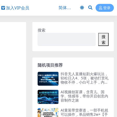
加入VIP会员
登录
搜索
搜
索
随机项目推荐
抖音无人直播短剧火爆玩法，
轻松日入4、5张，被动打赏礼
物收不停，小白可上手，内部
智慧操作
AI视频创富课，含育儿、国
学、情感等，带你开启创意内
容制作之旅
AI童装带货赛道，一部手机就
可以操作，单品销售2w+【手