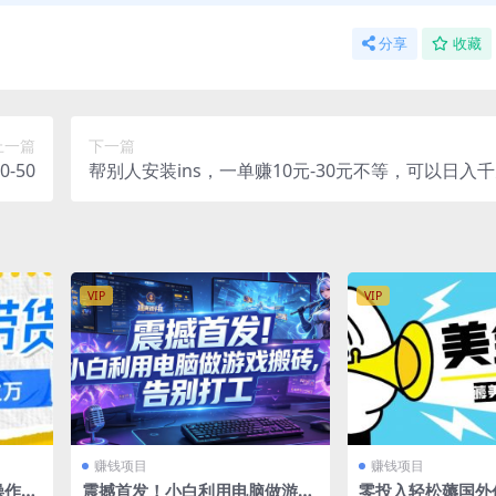
分享
收藏
上一篇
下一篇
-50
帮别人安装ins，一单赚10元-30元不等，可以日入
天见收益）
VIP
VIP
赚钱项目
赚钱项目
操作，
震撼首发！小白利用电脑做游戏
零投入轻松薅国外