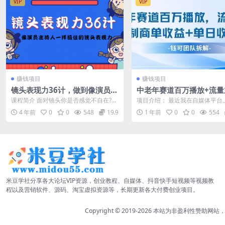
VIP
VIP
赚钱项目
赚钱项目
镜头表现力36计，做到像演员主
中老年赛道百万播放+流量
持人这些职业的人一样，拥有极
益+定制收益，单日收益90
课程简介 面对镜头你是否感觉不自在?
项目介绍： 最近我在自媒体平台
佳的镜头表现力
那是因为你表现力不行 这门课就是针对
很多这种视频，并且转发率高评
4 年前
0
0
548
19.9
1 年前
0
0
554
所有想...
高!工资涨...
米豆学社分享各大论坛VIP资源，创业教程、自媒体、抖音快手短视频等视频教
程以及营销软件、源码、淘宝虚拟资源等，长期更新各大付费创业项目。
Copyright © 2019-2026
本站为非盈利性赞助网站