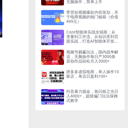
无脑操作，简单上手
带货短视频爆款内容策划，关
于电商视频的独门秘籍（价值
499元）
Coze智能体实战全链路：从
变量到工作流、从知识库到页
面实战，打造AI智能体开发能
力
视频号躺赢玩法，国内战争解
说，无脑操作每日产3000条
原创作品轻松月入3000+
拼多多虚拟电商，单人操作10
家店，单店日盈利100+
抖音暴力掘金，靠闪烁之光日
入4000+，超级偏门玩法保姆
式教学