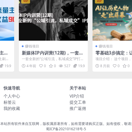
VIP
VIP
赚钱项目
赚钱项目
主收
新媒体IP内训营(12期)，一套全
零基础3步搞定：
0+
新的“公域引流，私域成交”IP打
“走”出屏幕的AI
上刷到
一套全新的“公域引流，私域成交”IP打
项目介绍： 这个项目，
法，直接带走
做出爆款(历史科普
论率也
法，直接带走，3大导师联手教学，带你
个人，用AI工具，批
19.9
4 年前
0
0
527
19.9
8 月前
0
0
实操，...
史短视...
快速导航
关于本站
个人中心
VIP介绍
标签云
提交工单
我的收藏
推广返佣
，本站所有软件来自互联网，版权属原著所有，如有需要请购买正版。如有侵权，敬请
蜀ICP备2021016218号-5