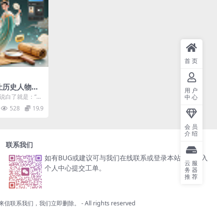
首页
让历史人物
用户
教程，小白也能
说白了就是：“一
中心
赛道)
量生产电影感的历
528
19.9
会员
介绍
联系我们
如有BUG或建议可与我们在线联系或登录本站账号进入
云服
个人中心提交工单。
务器
推荐
来信联系我们，我们立即删除。
- All rights reserved