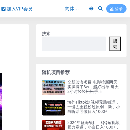
加入VIP会员
登录
搜索
搜
索
随机项目推荐
全新蓝海项目 电影拉新两天
实操搞了3w，超好出单 每天
2小时轻轻松松手上
海外Tiktok短视频无脑搬运，
一键去重轻松过原创，新手小
白听话照做日入1000+
2024年篮海项目，QQ短视频
暴力赛道，小白日入1000+，