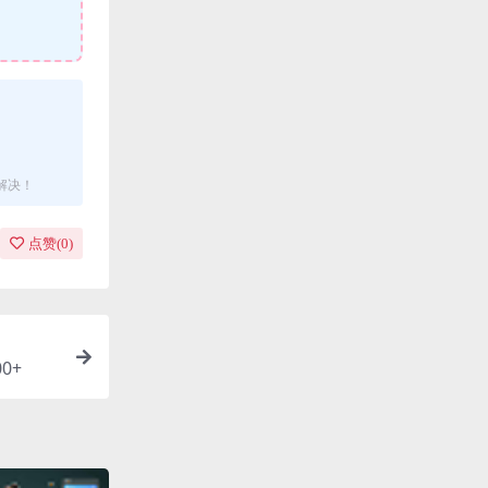
解决！
点赞(
0
)
0+