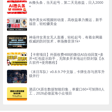
Ai撸头条，当天起号，第二天见收益，日入2000
+
海外美女AI视频转动漫，高收益暴力搬运，新手
福音，轻松赚美金
神庙侍女美女无人直播，轻松起号，有着全网最
权威的防封技术，单场撸音浪1k+
【卡密项目】外面收费488的微信AI自动回复+多
开+红包提示助手，无限多开本地运行防封版【永
久软件+使用教程】
《末日车队》v0.8.9.7中文版，卡牌生存与房车升
级并行
酒店CK原生数据智能归集，单窗口60+可矩阵0人
工，2026必做蓝海小众项目