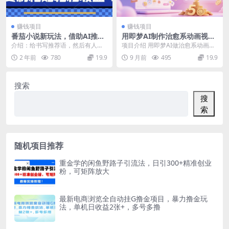
赚钱项目
赚钱项目
番茄小说新玩法，借助AI推
用即梦AI制作治愈系动画视
书，无脑复制粘贴，每天10分
频，16个视频涨粉13W，保守
介绍：给书写推荐语，然后有人看
项目介绍 用即梦AI做治愈系动画视
钟，新手小白轻松收益400+
日入5张
了你的推待语，去看了小说，你就
频，播放量真的太猛了，随便发一
2 年前
780
19.9
9 月前
495
19.9
有收益，全程AI操作...
个视频播放量都是...
搜索
搜
索
随机项目推荐
重金学的闲鱼野路子引流法，日引300+精准创业
粉，可矩阵放大
最新电商浏览全自动挂G撸金项目，暴力撸金玩
法，单机日收益2张+，多号多撸