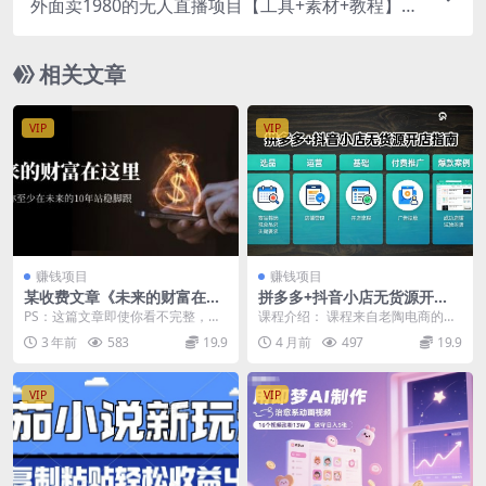
外面卖1980的无人直播项目【工具+素材+教程】日
赚500+
相关文章
VIP
VIP
赚钱项目
赚钱项目
某收费文章《未来的财富在这
拼多多+抖音小店无货源开
里》能让你至少在未来的10年
店，包括：选品、运营、基
PS：这篇文章即使你看不完整，相
课程介绍： 课程来自老陶电商的拼
站稳脚跟
础、付费推广、爆款案例等(更
信你也能有极大的收获和启发。 今
多多+抖音小店课程。主要内容包
3 年前
583
19.9
4 月前
497
19.9
新26年4月)
天的文章会和大家...
括：选品、运营、基...
VIP
VIP