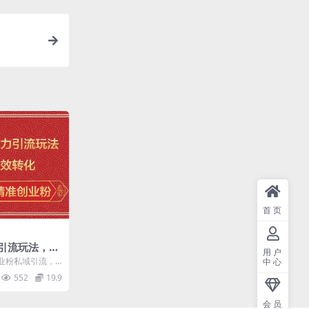
首页
引流玩法，私
用户
流300 +精
业粉私域引流，
中心
计可施。尽管如
552
19.9
会员