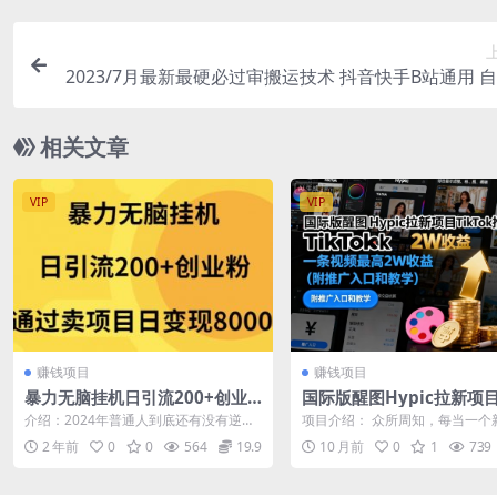
2023/7月最新最硬必过审搬运技术 抖音快手B站通用 
辑一键去重暴力
相关文章
VIP
VIP
赚钱项目
赚钱项目
暴力无脑挂机日引流200+创业
国际版醒图Hypic拉新项目T
粉通过卖项目日变现2000+
ok推广教学，一条视频最
介绍：2024年普通人到底还有没有逆袭
项目介绍： 众所周知，每当一个
收益（附推广入口和教学
或者年赚百万的机会 答案是肯定有的，
出来就意味着绝对的蓝海市场，
2 年前
0
0
564
19.9
10 月前
0
1
739
那就是...
前几个月出...