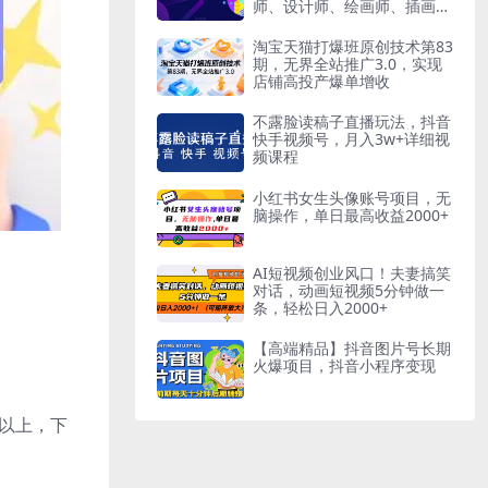
师、设计师、绘画师、插画师
等职业
淘宝天猫打爆班原创技术第83
期，无界全站推广3.0，实现
店铺高投产爆单增收
不露脸读稿子直播玩法，抖音
快手视频号，月入3w+详细视
频课程
小红书女生头像账号项目，无
脑操作，单日最高收益2000+
AI短视频创业风口！夫妻搞笑
对话，动画短视频5分钟做一
条，轻松日入2000+
【高端精品】抖音图片号长期
火爆项目，抖音小程序变现
元以上，下