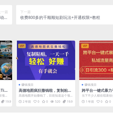
上一篇
下一篇
自动剪
收费800多的千顺顺短剧玩法+开通权限+教程
起号
VIP
VIP
赚钱项目
赚钱项目
ikT
高德地图疯狂撒钱啦，复制粘贴
跨平台一键式暴力
高2W
一单接近10元，一单2分钟，有
域流量高效转化日引
新项目
高德地图开始撒钱了，目前知道这个项
当下不少人都在唱衰创
）
手就会
准创业粉
就比如
目的人还不多，所以做单相对容易。为
可事实上，引流并非无
19.9
2 年前
0
0
520
19.9
1 年前
0
0
了鼓励大家积...
今各平台规则...