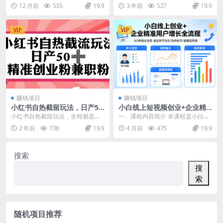
创，小白新手适合入局的绿色
五期】
公域发作品吸引流量到私域 其实换
的真实[AI章节].mp4 S5Da...
12 月前
535
19.9
3 年前
527
19.9
玩法
个思维，最底层的...
VIP
VIP
赚钱项目
赚钱项目
小红书自热截留玩法，日产50
小白线上短视频创业+企业精
+精准创业粉兼职粉，轻松实
准用户增长全流程，涵盖账号
小红书自热截留玩法，全程都是干
一、课程内容简介 本课程是小白线
现流量变现
定位、涨粉起号，直播间搭建
货细节，也是我测试出来的引流方
上创业+企业精准用户增长全流程实
2 年前
738
19.9
4 月前
475
19.9
等，从0做到稳定变现
法，今天给大家分享出...
操课，从账号定位...
搜索
搜
索
随机项目推荐