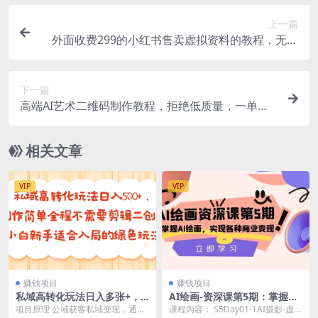
上一篇
外面收费299的小红书售卖虚拟资料的教程，无脑
搬运，轻松日入200+
下一篇
高端AI艺术二维码制作教程，拒绝低质量，一单收
徒500+
相关文章
VIP
VIP
赚钱项目
赚钱项目
私域高转化玩法日入多张+，
AI绘画-资深课第5期：掌握AI
制作简单全程不需要剪辑二
绘画，实现各种商业变现【第
项目原理 公域获客私域变现，通过
课程内容： S5Day01-1AI摄影-虚拟