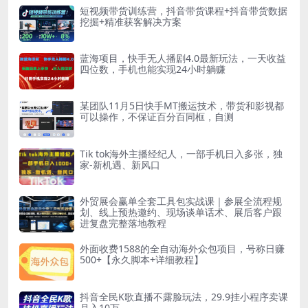
短视频带货训练营，抖音带货课程+抖音带货数据
挖掘+精准获客解决方案
蓝海项目，快手无人播剧4.0最新玩法，一天收益
四位数，手机也能实现24小时躺赚
某团队11月5日快手MT搬运技术，带货和影视都
可以操作，不保证百分百同框，自测
Tik tok海外主播经纪人，一部手机日入多张，独
家-新机遇、新风口
外贸展会赢单全套工具包实战课｜参展全流程规
划、线上预热邀约、现场谈单话术、展后客户跟
进复盘完整落地教程
外面收费1588的全自动海外众包项目，号称日赚
500+【永久脚本+详细教程】
抖音全民K歌直播不露脸玩法，29.9挂小程序卖课
月入10万