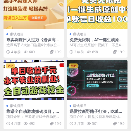
赚钱项目
赚钱项目
靠卖网课日入过万《造课高手
免费无限制，AI一键生成原创
+卖课大师》快速打造精品课-
中视频，单账号日收益1000+
造课高手 8大热门选题6个爆款公式
AI可以生成原创中视频了！不是4
轻松卖掉
4套做课模型 100门在线课程做课经
秒，而是最长达6分钟，这款AI视频
4 年前
609
19.9
2 年前
698
19.9
验总结 3...
生成工具叫白日...
VIP
VIP
赚钱项目
赚钱项目
靠谱全自动游戏搬砖项目，无
迅雷拉新野路子打法，吃瓜类
需人工操作，日入1k+，稳定
玩法怎么做，玩法自热截流及
项目介绍： 三款老游戏全自动挖金
项目介绍： 网盘拉新本身就是优质
可矩阵
后端处理详解
项目，每天轻松日入1k+ 项目长期
绿色项目，只要配上好的流量打
4 月前
492
19.9
2 月前
501
19.9
稳定，全自动无...
法，收益绝对可观，小...