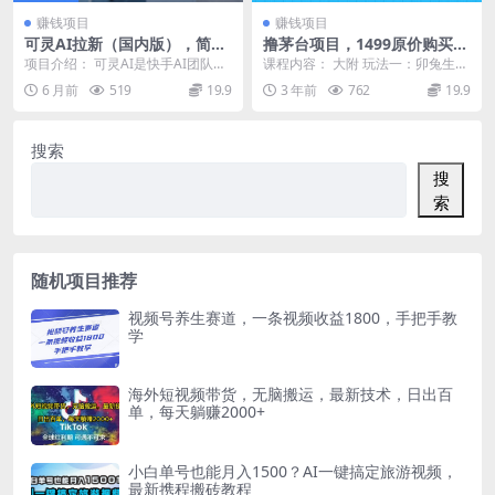
赚钱项目
赚钱项目
可灵AI拉新（国内版），简单
撸茅台项目，1499原价购买茅
上手，无粉丝数要求，0粉也
台渠道，渠道/玩法/攻略/注意
项目介绍： 可灵AI是快手AI团队自
课程内容： 大附 玩法一：卯兔生肖
可以做，小白也能轻松月入过
事项/超详细教程
研的视频生成大模型与AIGC创意平
酒 玩法二：葫芦娃特产 玩法三:入
6 月前
519
19.9
3 年前
762
19.9
1W
台，分国内...
住酒店购酒 ...
搜索
搜
索
随机项目推荐
视频号养生赛道，一条视频收益1800，手把手教
学
海外短视频带货，无脑搬运，最新技术，日出百
单，每天躺赚2000+
小白单号也能月入1500？AI一键搞定旅游视频，
最新携程搬砖教程