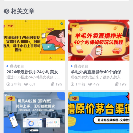
相关文章
VIP
VIP
赚钱项目
赚钱项目
2024年最新快手24小时美女直
羊毛外卖直播挣米40个的保姆
播，实操日入3000+，时时被
级玩法教程
通过OBS搭建24小时美女视频，吸
现在外卖大战起来了很多人想入场
动收入，新手小白上手即可操
引异性进入直播间，加上图片引
这个外卖羊毛也不太了解 也有很多
2 年前
651
19.9
1 年前
479
19.9
作
导，下载官方的磁力...
圈友发了风向标 其...
VIP
VIP