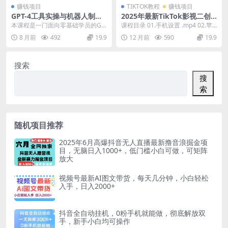
赚钱项目
TIKTOK教程
赚钱项目
GPT-4工具实操与机器人制作
2025年最新TikTok影视二创
实战课：提示词优化、场景化
教学，从注册到发布撸美金全
本课程是一门面向零基础学员的GP
课程目录 01.手机设置 .mp4 02.苹
写作、机器人定制，从使用到
流程，跨境变现新机遇
T-4工具实操与机器人制作实战课。
果id购买 .mp4 03.TikT...
8 月前
492
19.9
12 月前
590
19.9
创造
课程从优化提示...
搜索
搜
索
随机项目推荐
2025年6月高爆抖音无人直播最新撸音浪掘金项
目，无脑日入1000+，低门槛小白可做，可矩阵
放大
视频号最新AI图文带货，每天几分钟，小白轻松
入手，日入2000+
抖音全自动挂机，0粉手机就能做，彻底解放双
手，新手小白均可操作