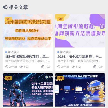
相关文章
VIP
VIP
赚钱项目
赚钱项目
海外蓝海游戏搬砖项目，单机
2024小淘全域引流教程，自用
日入500+，可做兼职副业，小
引流网创粉方法渠道发布
海外游戏搬砖蓝海项目，单窗口80
这次带来的是一套我自己实操的引
白闭眼入
+收益稳定，金币秒回收。 项目长
流课程，也是本月刚刚录制好的，
2 年前
597
19.9
2 年前
542
19.9
期稳定，而且操作...
主要是针对网创类粉丝...
VIP
VIP