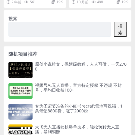
2 年前
561
19.9
10 月前
488
19.9
单，找热门素材搬运发...
的项目，统统不如小...
搜索
搜
索
随机项目推荐
原创小说推文，保姆级教程，人人可做，一天270
0
视频号AI无人直播，官方特定授权 不违规 不封
号，平均日收益100+
专为圣诞节准备的小红书recraft雪地写祝福，1
条笔记8800赞，涨了2000粉
大飞无人直播硬核爆单技术，轻松玩转无人直
播，暴利躺赚