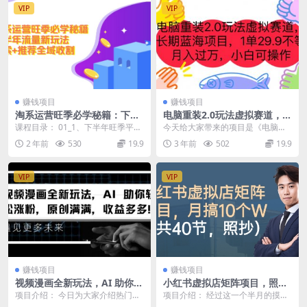
VIP
VIP
赚钱项目
赚钱项目
淘系运营旺季必学秘籍：下半
电脑重装2.0玩法虚拟赛道，长
年流量新玩法：搜索+推荐全
期蓝海项目 一单29.9不等 月
课程目录： 01_1、下半年旺季平台
今天给大家带来的项目是《电脑重
域收割（无水印）
入过万 小白可操作
趋势和动态 02_2、店铺基础搭建三
装2.0玩法虚拟赛道，长期蓝海项
2 年前
530
19.9
3 年前
502
19.9
要素（关...
目，一单29.9不...
VIP
VIP
赚钱项目
赚钱项目
视频漫画全新玩法，AI 助你轻
小红书虚拟店矩阵项目，照抄
松涨粉，原创满满，收益多多
照做，月搞1W+（共40节）
项目介绍： 今日为大家介绍热门治
项目介绍： 经过这一个半月的摸索
愈系视频生成动漫项目，操作简
试错，我才发现，那么多乱七八糟