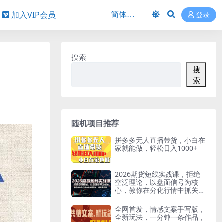
加入VIP会员
登录
搜索
搜
索
随机项目推荐
拼多多无人直播带货，小白在
家就能做，轻松日入1000+
2026期货短线实战课，拒绝
空泛理论，以盘面信号为核
心，教你在分化行情中抓关键
品种、避诱多陷阱（更新071
1）
全网首发，情感文案手写版，
全新玩法，一分钟一条作品，