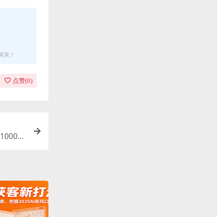
解决！
点赞(
0
)
000＋