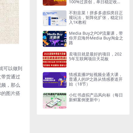
100%过原创，单日稳定收益3
00+
不割韭菜！拼多多虚拟类目正
规玩法，矩阵化扩张，稳定日
入1K教程
Media Buy之POP流量课，带
你开启海外Media Buy淘金之
路
卖项目就是最好的项目，202
5年互联网项目天花板
就可以做到
情感直播IP短视频全通大课，
文带货通过
普通人的IP之路从情感赛道开
始（18节）
视频，那么
你的图片搭
小红书虚拟产品风向标（每日
新鲜案例更新中）