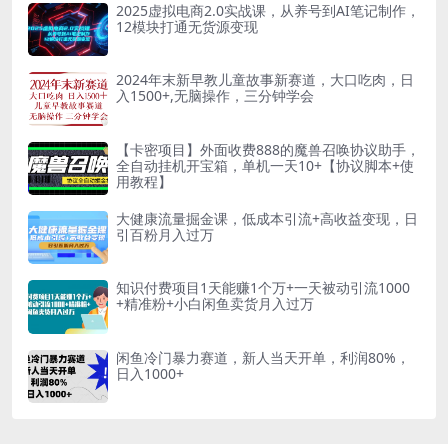
2025虚拟电商2.0实战课，从养号到AI笔记制作，
12模块打通无货源变现
2024年末新早教儿童故事新赛道，大口吃肉，日
入1500+,无脑操作，三分钟学会
【卡密项目】外面收费888的魔兽召唤协议助手，
全自动挂机开宝箱，单机一天10+【协议脚本+使
用教程】
大健康流量掘金课，低成本引流+高收益变现，日
引百粉月入过万
知识付费项目1天能赚1个万+一天被动引流1000
+精准粉+小白闲鱼卖货月入过万
闲鱼冷门暴力赛道，新人当天开单，利润80%，
日入1000+