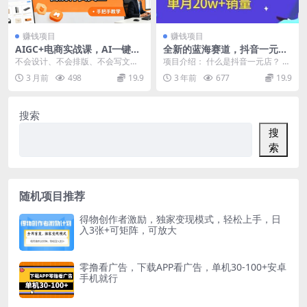
赚钱项目
赚钱项目
AIGC+电商实战课，AI一键直
全新的蓝海赛道，抖音一元直
出商品详情页，多品类全案例
播，不用囤货，不用出镜，照
不会设计、不会排版、不会写文
项目介绍： 什么是抖音一元店？ 千
手把手教学，告别付费美工
读话术也能20w+月销量
案，还在花钱请美工做电商详情
粉账号，做一元包邮直播间，一个
3 月前
498
19.9
3 年前
677
19.9
页？做一个详情页耗时耗力...
月能卖出10w+...
搜索
搜
索
随机项目推荐
得物创作者激励，独家变现模式，轻松上手，日
入3张+可矩阵，可放大
零撸看广告，下载APP看广告，单机30-100+安卓
手机就行