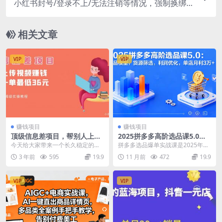
小红书封号/登录不上/无法注销等情况，强制换绑
技术
相关文章
VIP
VIP
赚钱项目
赚钱项目
顶级信息差项目，帮别人上传
2025拼多多高阶选品课5.0：
视频，一个视频最低36，保姆
爆品模型，货源筛选，利润优
今天给大家带来一个长久稳定的信
拼多多选品爆单实战课‌是2025年最
级全流程
化，单店月利3万+
息差项目。 利用我们中国人的身
新高阶运营课程，涵盖选品策略+货
3 年前
595
19.9
11 月前
472
19.9
份，帮老外上传视频。...
源管控+利润...
VIP
VIP