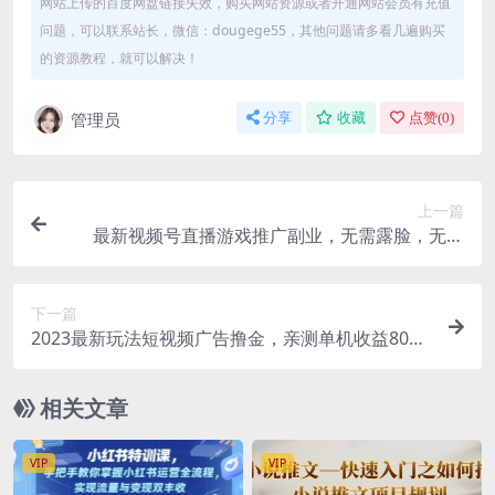
网站上传的百度网盘链接失效，购买网站资源或者开通网站会员有充值
问题，可以联系站长，微信：dougege55，其他问题请多看几遍购买
的资源教程，就可以解决！
管理员
分享
收藏
点赞(
0
)
上一篇
最新视频号直播游戏推广副业，无需露脸，无门
槛，日入1000+
下一篇
2023最新玩法短视频广告撸金，亲测单机收益80
+，可矩阵，傻瓜式操作，小白可上手
相关文章
VIP
VIP