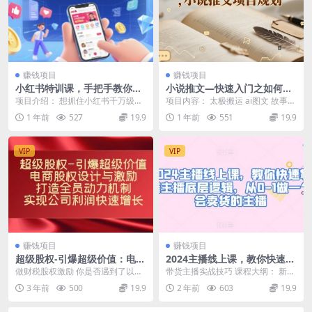
赚钱项目
赚钱项目
小红书特训课，手把手教你掌
小说推文—快速入门之如何抄
握小红书运营全流程，实现流
，小说推文项目规划
项目介绍： 想抓住小红书千万级流
项目内容： 太极搬运 ai图文 故事混
量与变现双丰收
量红利?课程从0 基础起，程围绕账
剪玩法 新人伙伴如何高效学习 转化
1 年前
527
19.9
1 年前
551
19.9
号定位、爆款选...
篇 长文...
VIP
VIP
赚钱项目
赚钱项目
超级股权-引爆超级价值：电商
2024主播线上课，教你快速掌
股权设计与激励：打造全员动
握主播底层逻辑，从0-1做一
做财税股权激励 你是否遇到了以下
带货主播实战技巧 课程大纲： 新手
力机制 实现公司利润快速增长
个会卖货的主播
问题? 当你想给公司导入股权激励，
小白必须知道的底层逻辑 暴躁迪迪
3 年前
500
19.9
2 年前
603
19.9
不知道什么时候...
教你如何开场留...