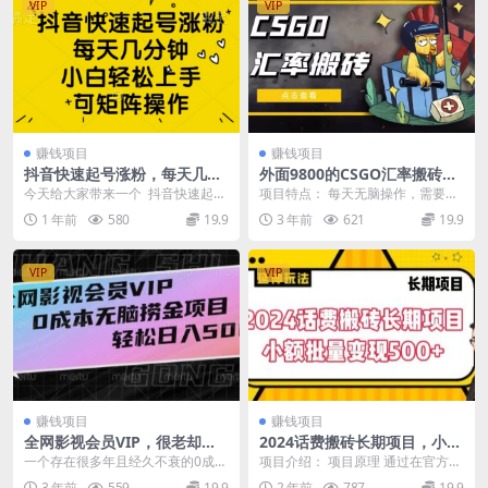
VIP
VIP
赚钱项目
赚钱项目
抖音快速起号涨粉，每天几分
外面9800的CSGO汇率搬砖项
钟，小白轻松上手，可矩阵操
目，一个月轻松赚几千【选品
今天给大家带来一个 抖音快速起号
项目特点： 每天无脑操作，需要周
作
软件+详细教程】
涨粉，每天几分钟，小白轻松上
转资金，项目长期可玩，项目有很
1 年前
580
19.9
3 年前
621
19.9
手、可矩阵操作 抖...
久了，并且长久可以...
VIP
VIP
赚钱项目
赚钱项目
全网影视会员VIP，很老却常
2024话费搬砖长期项目，小额
青的0成本无脑捞金项目，轻
批量变现500+
一个存在很多年且经久不衰的0成本
项目介绍： 项目原理 通过在官方以
松日入500+
无脑捞金项目 课程目录 项目介绍
及大平台话费充值平台，给顾客充
3 年前
559
19.9
2 年前
787
19.9