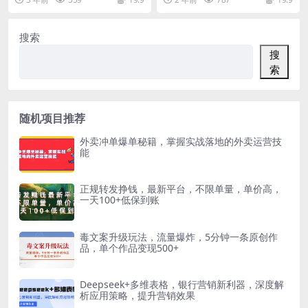
前期准备 实操...
值小额话费10-...
搜索
搜
索
随机项目推荐
外卖冲单爆单秘籍，掌握实战落地的外卖运营技
能
正规转发挣钱，最新平台，不限单量，单价高，
一天100+低保到账
毒文案升级玩法，流量爆炸，5分钟一条原创作
品，单个作品变现500+
Deepseek+多维表格，银行营销新利器，深度解
析应用策略，提升营销效果