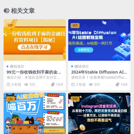
相关文章
VIP
VIP
赚钱项目
赚钱项目
99元一份收钱收到手麻的金融
2024年Stable Diffusion AI
技术教程资料项目【揭秘】
绘图教程全集：从基础到高
项目介绍：本项目适用于支付宝提
课程目录 1-全面掌握StableDiffusio
级，AI绘图一网打尽
升芝麻分和开通支付宝信用贷产
n课程介绍-720P 高清-A...
3 年前
551
19.9
2 年前
551
19.9
品，出售教程，99元一...
VIP
VIP