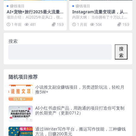
赚钱项目
赚钱项目
AI+宠物+旅行2025最火流量
Instagram流量变现课，从零
密码，轻松用AI宠物做文旅账
到十万粉，再把流量变成真金
项目介绍： AI2025年是风口，很多
内容大纲： 当你拥有了十万以上的
号，小白三分钟学会，N种变
白银——这套方法，让涨粉不
人都想借助AI，让做项目更轻松更
粉丝之后，你会学会怎样把这庞大
1 年前
481
19.9
1 月前
504
19.9
现渠道，月入五位数
再靠运气【原创双语字幕】
简单，但是...
的关注量，变成实实...
搜索
搜
索
随机项目推荐
小说推文副业赚钱项目，另类进阶玩法，轻松月
撸5W+
AI小红书虚拟产品，用跑通的项目打造你可复制
的长期资产（更新0712）
通过iWriter写作平台，搬运写作技能，三种赚钱
方法，日赚200美元