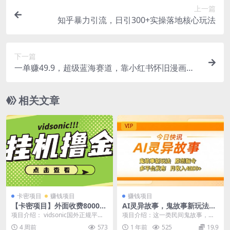
上一篇
知乎暴力引流，日引300+实操落地核心玩法
下一篇
一单赚49.9，超级蓝海赛道，靠小红书怀旧漫画，
一个月收益1.2w
相关文章
VIP
卡密项目
赚钱项目
赚钱项目
【卡密项目】外面收费8000的
AI灵异故事，鬼故事新玩法，
vidsonic挂机撸美金项目，单
原创指令，多平台发布，月收
项目介绍： vidsonic国外正规平
项目介绍：这一类民间鬼故事，一
日收益30美金+工作室可批量
入4k+
台，中文名字索尼克，可查，不是
直都是播放量都很高的素材。大家
4 周前
573
1 年前
525
19.9