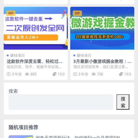
搞【挂脚本+使用教程】
盘 通过上传...
秉承者好奇心害死猫的...
VIP
VIP
赚钱项目
赚钱项目
这款软件深度去重、轻松过原
3月最新小微游戏掘金教程：
创，一个视频全网分发，靠搬
一台手机日收益50-200，单人
现在抖音、快手、视频号等短视频
项目原理很简单，我们是通过看各
运月入2W+
可操作5-10台手机
平台为了抢占用户、激励创作，纷
类小游戏app里面的广告进行收
3 年前
883
19.9
3 年前
706
19.9
纷推出了分成计划，只...
益，上车后会提供养设...
搜索
搜
索
随机项目推荐
闲鱼无货源新玩法，如何做到一个月变现5W