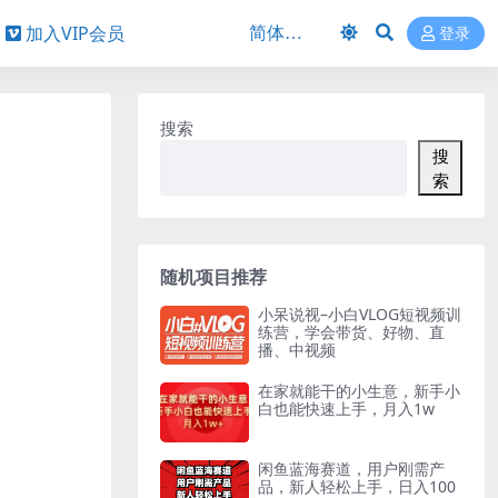
加入VIP会员
登录
搜索
搜
索
随机项目推荐
小呆说视–小白VLOG短视频训
练营，学会带货、好物、直
播、中视频
在家就能干的小生意，新手小
白也能快速上手，月入1w
闲鱼蓝海赛道，用户刚需产
品，新人轻松上手，日入100