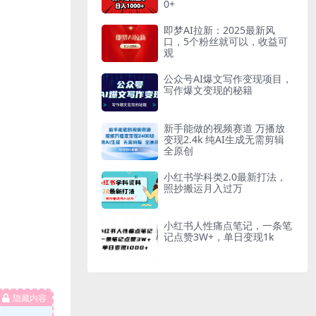
0+
即梦AI拉新：2025最新风
口，5个粉丝就可以，收益可
观
公众号AI爆文写作变现项目，
写作爆文变现的秘籍
新手能做的视频赛道 万播放
变现2.4k 纯AI生成无需剪辑
全原创
小红书学科类2.0最新打法，
照抄搬运月入过万
小红书人性痛点笔记，一条笔
记点赞3W+，单日变现1k
隐藏内容