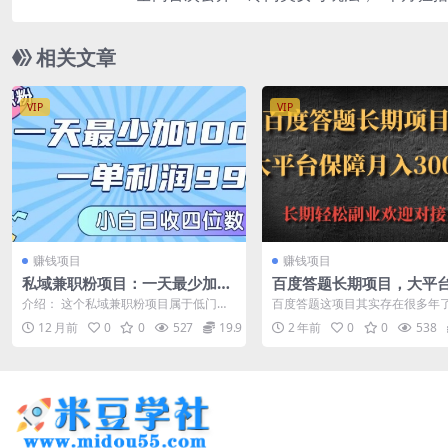
相关文章
VIP
VIP
赚钱项目
赚钱项目
私域兼职粉项目：一天最少加10
百度答题长期项目，大平
0人，一单利润最少99米 ，新手
月入3000
介绍： 这个私域兼职粉项目属于低门槛
百度答题这项目其实存在很多年
小白也能每天进账小1k+
高潜力赛道，一天最少能加100人，一单
度问一问是百度旗下官方问答平台
12 月前
0
0
527
19.9
2 年前
0
0
538
利润就...
度就不用再...