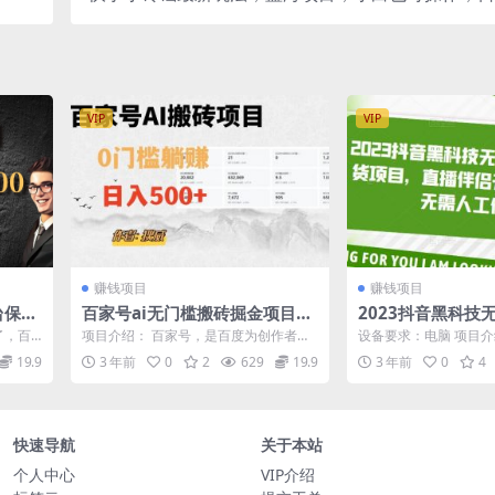
VIP
VIP
赚钱项目
赚钱项目
台保障
百家号ai无门槛搬砖掘金项目，
2023抖音黑科技
日入500+（附官方脚本及指
带货项目，直播伴
了，百
项目介绍： 百家号，是百度为创作者打
设备要求：电脑 项目介
令）
动无需人工值守
(知名
造的集创作、发布、变现于一体的内容
作，直播伴侣开播，可
19.9
3 年前
0
2
629
19.9
3 年前
0
4
创作平台，...
提前设置...
快速导航
关于本站
个人中心
VIP介绍