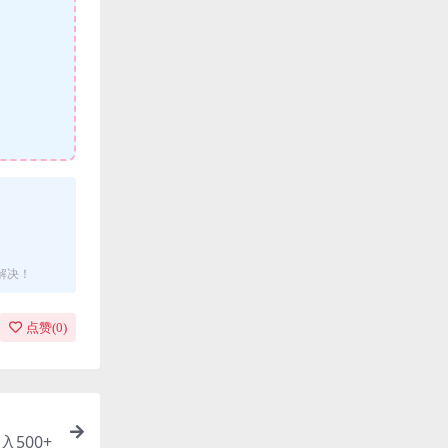
解决！
点赞(
0
)
500+