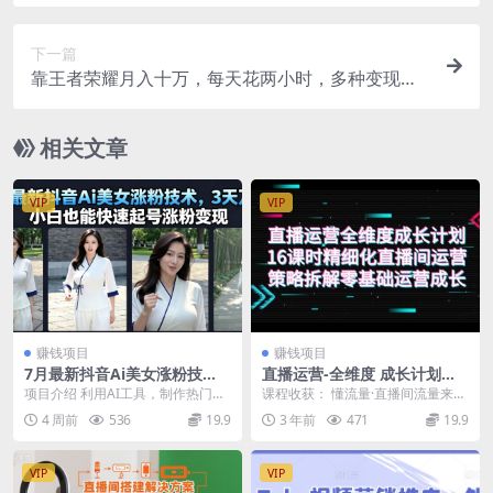
拍，如何做到日入1000+
下一篇
靠王者荣耀月入十万，每天花两小时，多种变现方
式，拉新、账号租赁、账号交易
相关文章
VIP
VIP
赚钱项目
赚钱项目
7月最新抖音Ai美女涨粉技
直播运营-全维度 成长计划，1
术，3天万粉，小白也能快速
6课时精细化直播间运营策略
项目介绍 利用AI工具，制作热门美
课程收获： 懂流量·直播间流量来源
起号涨粉变现
拆解零基础运营成长
女视频，在抖音快速涨粉。全套玩
与如何承接 懂货品·直播间货品分类
4 周前
536
19.9
3 年前
471
19.9
法，可直接复制。...
及排品组品策...
VIP
VIP