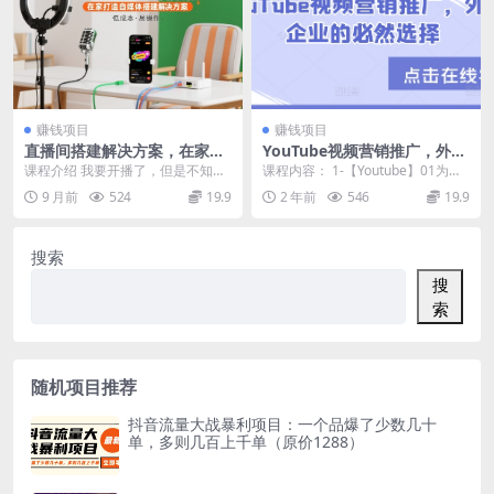
赚钱项目
赚钱项目
直播间搭建解决方案，在家打
YouTube视频营销推广，外贸
造自媒体搭建解决方案
企业的必然选择
课程介绍 我要开播了，但是不知道
课程内容： 1-【Youtube】01为什
该怎么搭建直播间，需要花多少
么要做视频营销? 2-【Youtube...
9 月前
524
19.9
2 年前
546
19.9
钱？我一般建议先去找...
搜索
搜
索
随机项目推荐
抖音流量大战暴利项目：一个品爆了少数几十
单，多则几百上千单（原价1288）