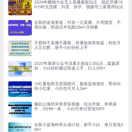
2024年蟠桃大会无人直播最新玩法，稳定开播16
0小时无违规，抖音、快手、视频号三家通用玩法
全新的蓝海赛道，抖音一元直播，不用囤货，不
用出镜，照读话术也能20w+月销量
不剪辑不直播不露脸，有播放就有收益，轻松月
入五位数，新手小白轻松上手
2025年最新公众号流量主掘金2.0玩法，篇篇原
创，小白轻松搬运快速上手，日入300+
小红薯电商无货源模式，最新蓝海项目，带你玩
转小红薯，小白也可月入2w+
爆款山海经异兽变装视频，玩法升级，简单操
作，3分钟一条， 小白可单日变现500+
全新小蓝海种草分成计划，新手小白，单日变现3
00+