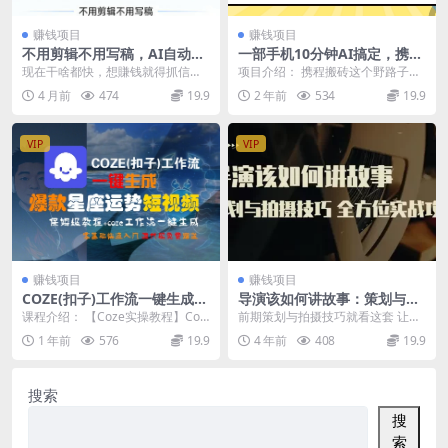
赚钱项目
赚钱项目
不用剪辑不用写稿，AI自动做
一部手机10分钟AI搞定，携程
课件PPT，一单300起，小白
2.0最新玩法搬砖，新手月入1
现在干啥都快，想賺钱就得抓信息
项目介绍： 携程搬砖这个野路子玩
也能上手
500+可矩阵操作
差！ 会点AI视频、AI做PPT，就能
法，我去年在八月份的时候分享过
4 月前
474
19.9
2 年前
534
19.9
挖到别人不知...
一篇用小红书搬运的...
VIP
VIP
赚钱项目
赚钱项目
COZE(扣子)工作流一键生成爆
导演该如何讲故事：策划与拍
款星座运势短视频，保姆级教
摄技巧 全方位实战攻略（8节
课程介绍： 【Coze实操教程】Coz
前期策划与拍摄技巧就看这套 让你
程，零基础快速入门
课 原价799）
e工作流一键生成“爆款星座运势“短
的画面充满故事感 撩动人心。 课件
1 年前
576
19.9
4 年前
408
19.9
视频!工...
【第1节】如...
搜索
搜
索