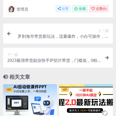
管理员
分享
收藏
点赞(
0
)
上一篇
罗刹海市带货新玩法，流量爆炸，小白可操作，长
期稳定，轻松日入300+
下一篇
2023最强带货副业快手IP切片带货，门槛低，0粉
丝也可以进行，随便剪剪视频就能赚钱
相关文章
VIP
VIP