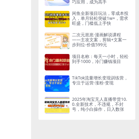
巧应用，成为高手
闲鱼全新项目玩法，零成本投
入，单月轻松突破1w+，需求
旺盛，门槛低上手快
二次元崽崽·漫画解说课程
——主攻文案，剪辑+文案一
步到位-价值599元
项目名称：每天一小时，轻松
到手1000，冷门赚钱项目
TikTok流量增长变现训练营，
专注于运营·涨粉·变现
2025年淘宝无人直播带货10.
0.全新技术，不违规，不封
号，纯小白操作，日入数张