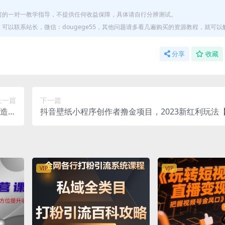
何的一对一教学指导，不提供任何收益保障，具体请自行分辨测试。
以联系站长，微信：dougege55，其他问题请多看几遍购买的资源教程，就可以
分享
收藏
上一篇
下一篇
造爆
抖音壁纸小程序创作者撸金项目，2023新红利玩法
翻倍
解】
VIP
VIP