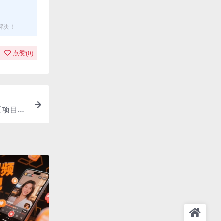
解决！
点赞(
0
)
【项目拆