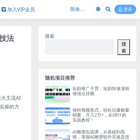
加入VIP会员
登录
画技法
搜索
搜
索
随机项目推荐
短剧推广干货，短剧快速涨粉
做锚点挂载
大主流AI
频实操的方
独特视频形式，轻松拉爆橱窗
销量，月入2万+，从0到1的
实战教程！
AI雕塑实战课，从基础到高
级，掌握AI雕塑软件实操及技